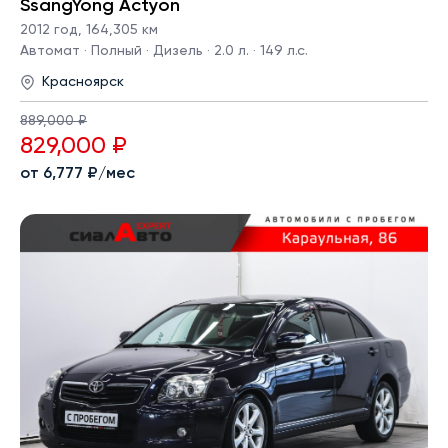
SsangYong Actyon
2012 год
,
164,305 км
Автомат · Полный · Дизель · 2.0 л. · 149 л.с.
Красноярск
889,000 ₽
829,000 ₽
от 6,777 ₽/мес