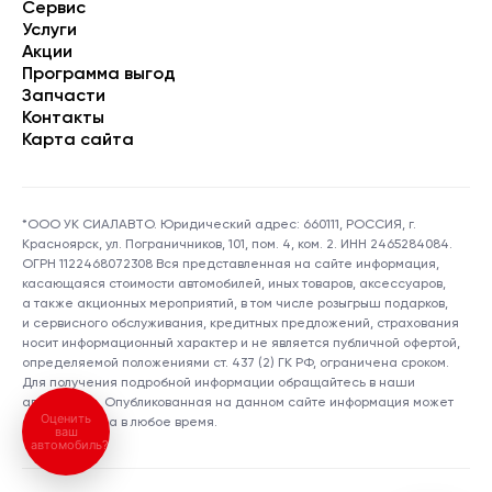
Сервис
Услуги
Акции
Программа выгод
Запчасти
Контакты
Карта сайта
*ООО УК СИАЛАВТО. Юридический адрес: 660111, РОССИЯ, г.
Красноярск, ул. Пограничников, 101, пом. 4, ком. 2. ИНН 2465284084.
ОГРН 1122468072308 Вся представленная на сайте информация,
касающаяся стоимости автомобилей, иных товаров, аксессуаров,
а также акционных мероприятий, в том числе розыгрыш подарков,
и сервисного обслуживания, кредитных предложений, страхования
носит информационный характер и не является публичной офертой,
определяемой положениями ст. 437 (2) ГК РФ, ограничена сроком.
Для получения подробной информации обращайтесь в наши
автосалоны. Опубликованная на данном сайте информация может
Оценить
быть изменена в любое время.
ваш
автомобиль?