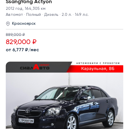
SsangYong Actyon
2012 год
,
164,305 км
Автомат · Полный · Дизель · 2.0 л. · 149 л.с.
Красноярск
889,000 ₽
829,000 ₽
от 6,777 ₽/мес