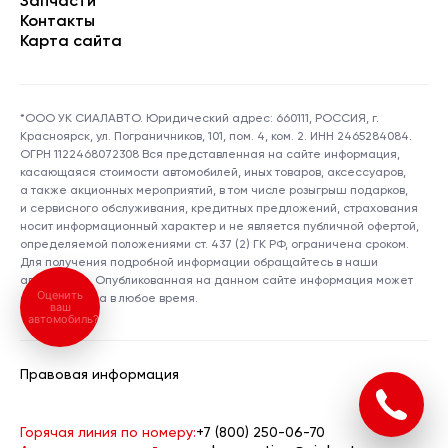
Запчасти
Контакты
Карта сайта
*ООО УК СИАЛАВТО. Юридический адрес: 660111, РОССИЯ, г.
Красноярск, ул. Пограничников, 101, пом. 4, ком. 2. ИНН 2465284084.
ОГРН 1122468072308 Вся представленная на сайте информация,
касающаяся стоимости автомобилей, иных товаров, аксессуаров,
а также акционных мероприятий, в том числе розыгрыш подарков,
и сервисного обслуживания, кредитных предложений, страхования
носит информационный характер и не является публичной офертой,
определяемой положениями ст. 437 (2) ГК РФ, ограничена сроком.
Для получения подробной информации обращайтесь в наши
автосалоны. Опубликованная на данном сайте информация может
Оценить
быть изменена в любое время.
ваш
автомобиль?
Правовая информация
Горячая линия по номеру:
+7 (800) 250-06-70