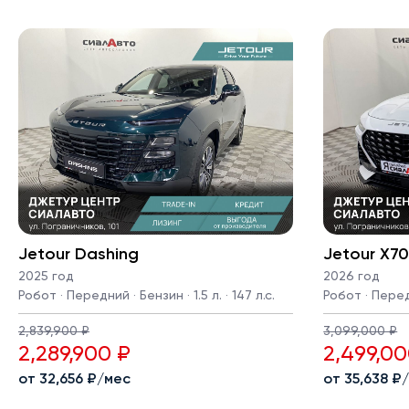
Jetour Dashing
Jetour X7
2025 год
2026 год
Робот · Передний · Бензин · 1.5 л. · 147 л.с.
Робот · Передн
2,839,900 ₽
3,099,000 ₽
2,289,900 ₽
2,499,00
от 32,656 ₽/мес
от 35,638 ₽