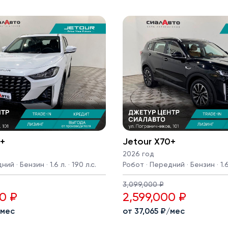
0+
Jetour X70+
2026 год
ий · Бензин · 1.6 л. · 190 л.с.
Робот · Передний · Бензин · 1.6 
3,099,000 ₽
0 ₽
2,599,000 ₽
/мес
от 37,065 ₽/мес