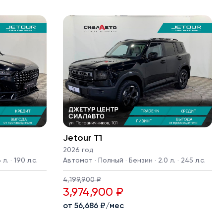
Jetour T1
2026 год
л. · 190 л.с.
Автомат · Полный · Бензин · 2.0 л. · 245 л.с.
4,199,900 ₽
3,974,900 ₽
от 56,686 ₽/мес