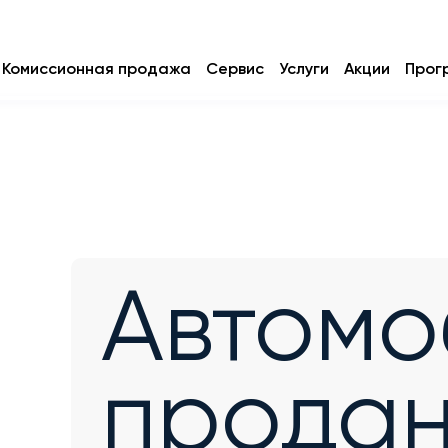
Комиссионная продажа
Сервис
Услуги
Акции
Прог
Автомо
прода