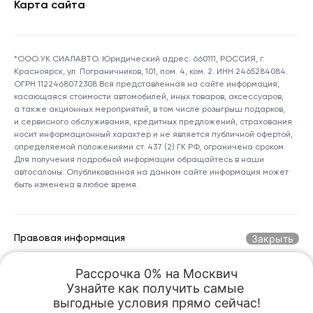
Карта сайта
*ООО УК СИАЛАВТО. Юридический адрес: 660111, РОССИЯ, г.
Красноярск, ул. Пограничников, 101, пом. 4, ком. 2. ИНН 2465284084.
ОГРН 1122468072308 Вся представленная на сайте информация,
касающаяся стоимости автомобилей, иных товаров, аксессуаров,
а также акционных мероприятий, в том числе розыгрыш подарков,
и сервисного обслуживания, кредитных предложений, страхования
носит информационный характер и не является публичной офертой,
определяемой положениями ст. 437 (2) ГК РФ, ограничена сроком.
Для получения подробной информации обращайтесь в наши
автосалоны. Опубликованная на данном сайте информация может
быть изменена в любое время.
Закрыть
Правовая информация
Рассрочка 0% на Москвич

Горячая линия по номеру:
+7 (800) 250-06-70
Узнайте как получить самые 

kreception@sialauto.ru
Адрес электронной почты:
выгодные условия прямо сейчас!