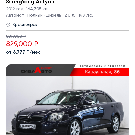
SsangYong Actyon
2012 год
,
164,305 км
Автомат · Полный · Дизель · 2.0 л. · 149 л.с.
Красноярск
889,000 ₽
829,000 ₽
от 6,777 ₽/мес