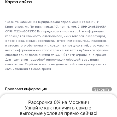
Карта сайта
*ООО УК СИАЛАВТО. Юридический адрес: 660111, РОССИЯ, г.
Красноярск, ул. Пограничников, 101, пом. 4, ком. 2. ИНН 2465284084.
ОГРН 1122468072308 Вся представленная на сайте информация,
касающаяся стоимости автомобилей, иных товаров, аксессуаров,
а также акционных мероприятий, в том числе розыгрыш подарков,
и сервисного обслуживания, кредитных предложений, страхования
носит информационный характер и не является публичной офертой,
определяемой положениями ст. 437 (2) ГК РФ, ограничена сроком.
Для получения подробной информации обращайтесь в наши
автосалоны. Опубликованная на данном сайте информация может
быть изменена в любое время.
Закрыть
Правовая информация
Рассрочка 0% на Москвич

Горячая линия по номеру:
+7 (800) 250-06-70
Узнайте как получить самые 

kreception@sialauto.ru
Адрес электронной почты:
выгодные условия прямо сейчас!