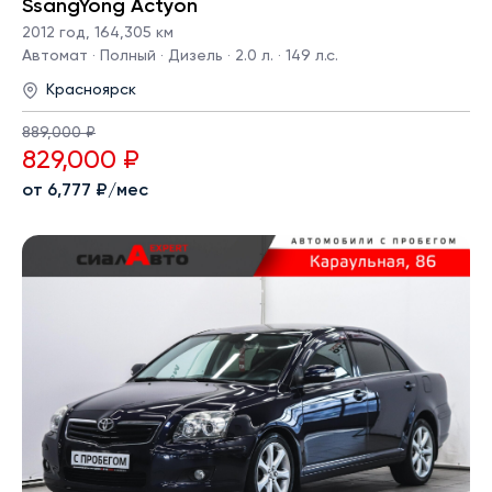
SsangYong Actyon
2012 год
,
164,305 км
Автомат · Полный · Дизель · 2.0 л. · 149 л.с.
Красноярск
889,000 ₽
829,000 ₽
от 6,777 ₽/мес