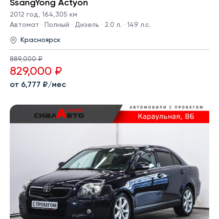
SsangYong Actyon
2012 год
,
164,305 км
Автомат · Полный · Дизель · 2.0 л. · 149 л.с.
Красноярск
889,000 ₽
829,000 ₽
от 6,777 ₽/мес