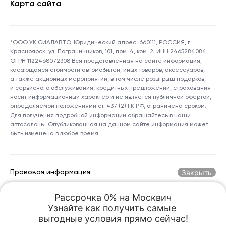
Карта сайта
*ООО УК СИАЛАВТО. Юридический адрес: 660111, РОССИЯ, г.
Красноярск, ул. Пограничников, 101, пом. 4, ком. 2. ИНН 2465284084.
ОГРН 1122468072308 Вся представленная на сайте информация,
касающаяся стоимости автомобилей, иных товаров, аксессуаров,
а также акционных мероприятий, в том числе розыгрыш подарков,
и сервисного обслуживания, кредитных предложений, страхования
носит информационный характер и не является публичной офертой,
определяемой положениями ст. 437 (2) ГК РФ, ограничена сроком.
Для получения подробной информации обращайтесь в наши
автосалоны. Опубликованная на данном сайте информация может
быть изменена в любое время.
Закрыть
Правовая информация
Рассрочка 0% на Москвич

Горячая линия по номеру:
+7 (800) 250-06-70
Узнайте как получить самые 

kreception@sialauto.ru
Адрес электронной почты:
выгодные условия прямо сейчас!