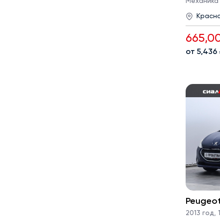
Механика · 
Красн
665,0
от 5,436
Peugeo
2013 год
,
1