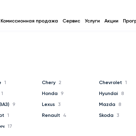
Комиссионная продажа
Сервис
Услуги
Акции
Прог
e
1
Chery
2
Chevrolet
1
1
Honda
9
Hyundai
8
ВАЗ)
9
Lexus
3
Mazda
8
ot
1
Renault
4
Skoda
3
ич
17