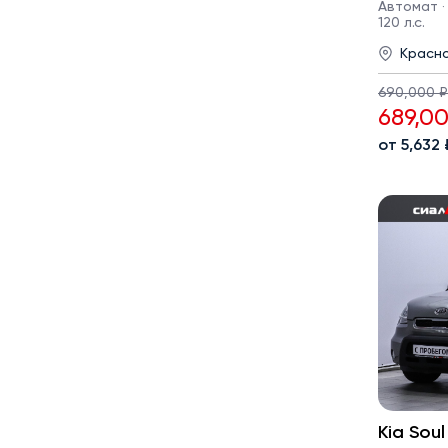
Автомат · 
120 л.с.
Красн
690,000 ₽
689,0
от 5,632
Kia Soul