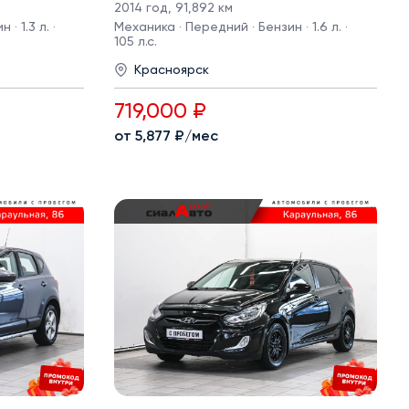
2014 год
,
91,892 км
· 1.3 л. ·
Механика · Передний · Бензин · 1.6 л. ·
105 л.с.
Красноярск
719,000 ₽
от 5,877 ₽/мес