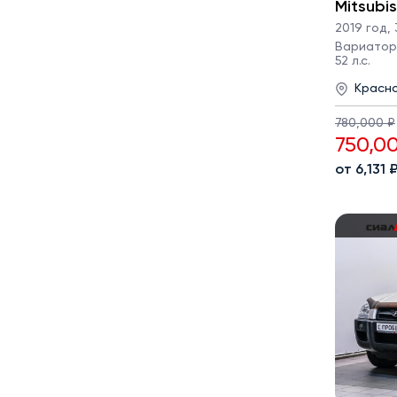
Mitsubi
2019 год
,
Вариатор ·
52 л.с.
Красн
780,000 ₽
750,0
от 6,131