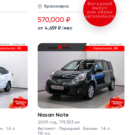
Выгодный
Красноярск
выкуп
или обмен
автомобиля
570,000 ₽
от 4,659 ₽/мес
Nissan Note
2009 год
,
179,353 км
· 1.6 л. ·
Автомат · Передний · Бензин · 1.6 л. ·
110 л.с.