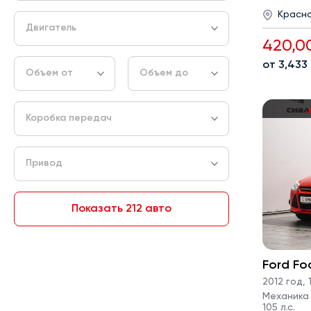
Красн
Двигатель
420,0
от 3,433
Объем от
Объем до
Коробка передач
Привод
Показать 212 авто
Ford Fo
2012 год
,
1
Механика ·
105 л.с.