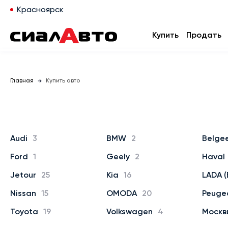
Красноярск
Купить
Продать
Главная
Купить авто
Audi
3
BMW
2
Belge
Ford
1
Geely
2
Haval
Jetour
25
Kia
16
LADA (
Nissan
15
OMODA
20
Peuge
Toyota
19
Volkswagen
4
Москв