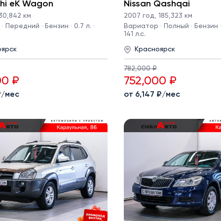
shi eK Wagon
Nissan Qashqai
30,842 км
2007 год
,
185,323 км
 Передний · Бензин · 0.7 л. ·
Вариатор · Полный · Бензин · 
141 л.с.
оярск
Красноярск
782,000 ₽
00 ₽
752,000 ₽
 ₽/мес
от 6,147 ₽/мес