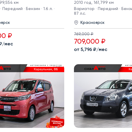
99,554 км
2010 год
,
161,799 км
 Передний · Бензин · 1.6 л. ·
Вариатор · Передний · Бензин 
87 л.с.
оярск
Красноярск
769,000 ₽
00 ₽
709,000 ₽
 ₽/мес
от 5,796 ₽/мес