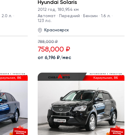
Hyundai Solaris
2012 год
,
180,954 км
2.0 л. ·
Автомат · Передний · Бензин · 1.6 л. ·
123 л.с.
Красноярск
788,000 ₽
758,000 ₽
от 6,196 ₽/мес