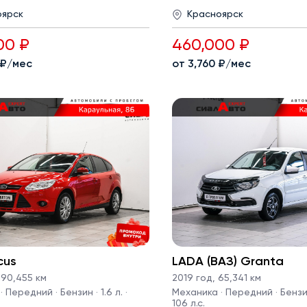
оярск
Красноярск
00 ₽
460,000 ₽
 ₽/мес
от 3,760 ₽/мес
cus
LADA (ВАЗ) Granta
90,455 км
2019 год
,
65,341 км
 Передний · Бензин · 1.6 л. ·
Механика · Передний · Бензин 
106 л.с.