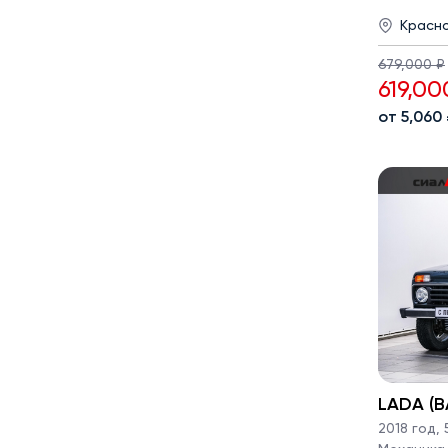
Красн
679,000 ₽
619,00
от 5,060
LADA (ВА
2018 год
,
5