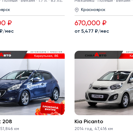
Полный · Бензин · 1.7 л. · 83 л.с.
Механика · Полный · Бензин · 1.
оярск
Красноярск
00 ₽
670,000 ₽
 ₽/мес
от 5,477 ₽/мес
t 208
Kia Picanto
51,846 км
2014 год
,
47,416 км