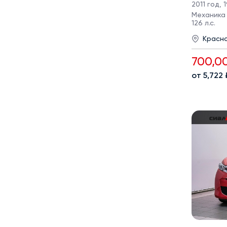
2011 год
,
1
Механика ·
126 л.с.
Красн
700,0
от 5,722