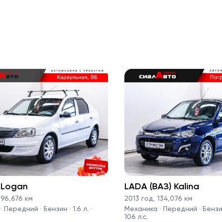
 Logan
LADA (ВАЗ) Kalina
96,676 км
2013 год
,
134,076 км
 Передний · Бензин · 1.6 л. ·
Механика · Передний · Бензин 
106 л.с.