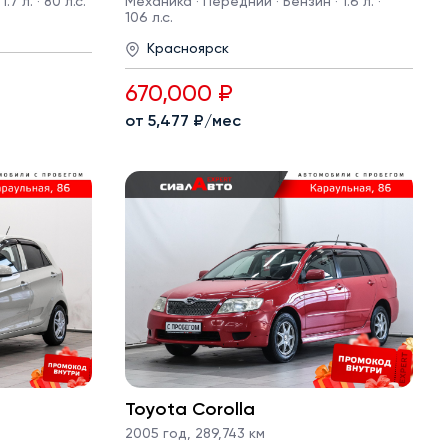
7 л. · 80 л.с.
Механика · Передний · Бензин · 1.6 л. ·
106 л.с.
Красноярск
670,000 ₽
от 5,477 ₽/мес
Toyota Corolla
2005 год
,
289,743 км