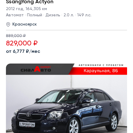
SsangYong Actyon
2012 год
,
164,305 км
Автомат · Полный · Дизель · 2.0 л. · 149 л.с.
Красноярск
889,000 ₽
829,000 ₽
от 6,777 ₽/мес