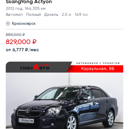
SsangYong Actyon
2012 год
,
164,305 км
Автомат · Полный · Дизель · 2.0 л. · 149 л.с.
Красноярск
889,000 ₽
829,000 ₽
от 6,777 ₽/мес