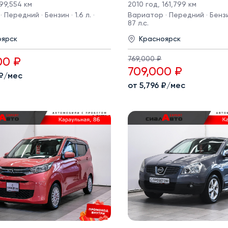
99,554 км
2010 год
,
161,799 км
 Передний · Бензин · 1.6 л. ·
Вариатор · Передний · Бензин 
87 л.с.
оярск
Красноярск
769,000 ₽
00 ₽
709,000 ₽
 ₽/мес
от 5,796 ₽/мес