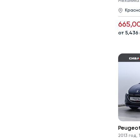
Механика · 
Красн
665,0
от 5,436
Peugeo
2013 год
,
1