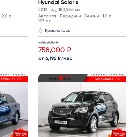
Hyundai Solaris
2012 год
,
180,954 км
2.0 л. ·
Автомат · Передний · Бензин · 1.6 л. ·
123 л.с.
Красноярск
788,000 ₽
758,000 ₽
от 6,196 ₽/мес