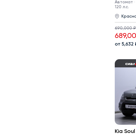
Автомат · 
120 л.с.
Красн
690,000 ₽
689,0
от 5,632
Kia Soul