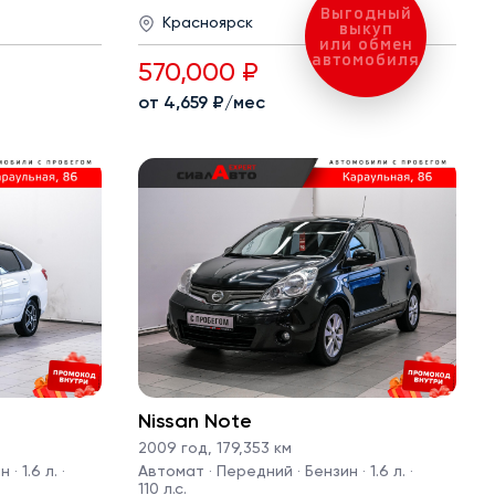
Выгодный
Красноярск
выкуп
или обмен
автомобиля
570,000 ₽
от 4,659 ₽/мес
Nissan Note
2009 год
,
179,353 км
· 1.6 л. ·
Автомат · Передний · Бензин · 1.6 л. ·
110 л.с.