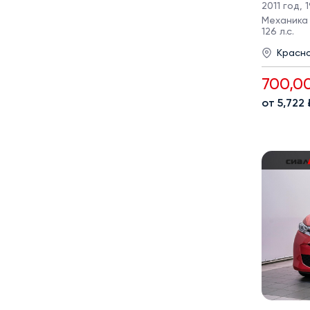
2011 год
,
1
Механика ·
126 л.с.
Красн
700,0
от 5,722