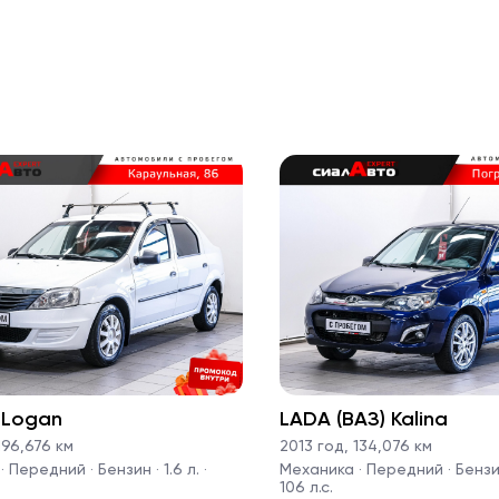
 Logan
LADA (ВАЗ) Kalina
96,676 км
2013 год
,
134,076 км
 Передний · Бензин · 1.6 л. ·
Механика · Передний · Бензин 
106 л.с.