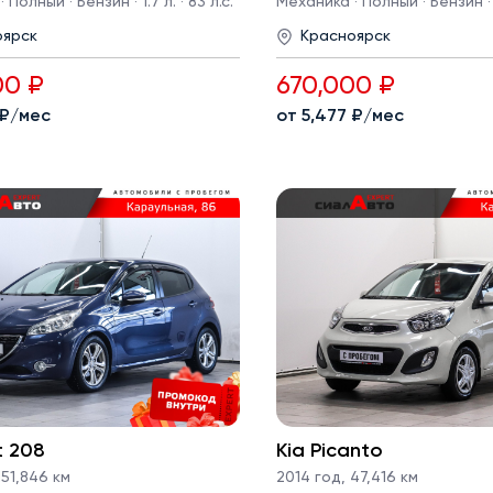
Полный · Бензин · 1.7 л. · 83 л.с.
Механика · Полный · Бензин · 1.
оярск
Красноярск
00 ₽
670,000 ₽
 ₽/мес
от 5,477 ₽/мес
t 208
Kia Picanto
51,846 км
2014 год
,
47,416 км