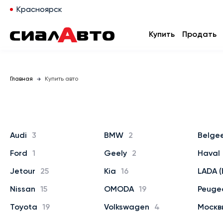
Красноярск
Купить
Продать
Главная
Купить авто
Audi
3
BMW
2
Belge
Ford
1
Geely
2
Haval
Jetour
25
Kia
16
LADA (
Nissan
15
OMODA
19
Peuge
Toyota
19
Volkswagen
4
Москв