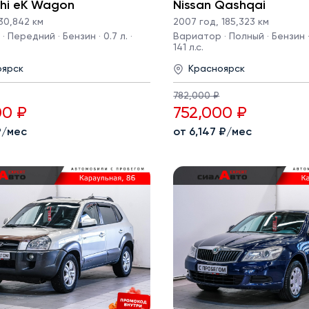
shi eK Wagon
Nissan Qashqai
30,842 км
2007 год
,
185,323 км
 Передний · Бензин · 0.7 л. ·
Вариатор · Полный · Бензин · 
141 л.с.
оярск
Красноярск
782,000 ₽
00 ₽
752,000 ₽
 ₽/мес
от 6,147 ₽/мес