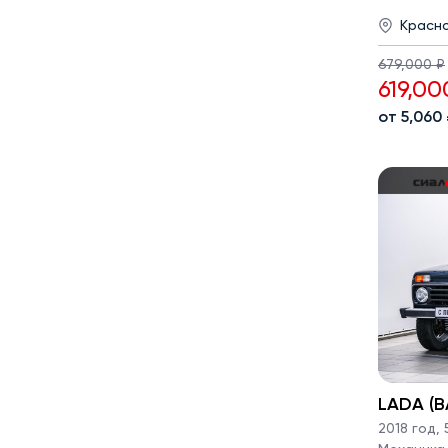
Красн
679,000 ₽
619,00
от 5,060
LADA (ВА
2018 год
,
5