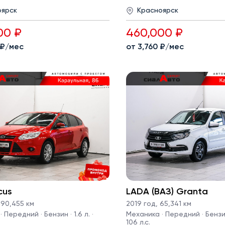
оярск
Красноярск
00 ₽
460,000 ₽
 ₽/мес
от 3,760 ₽/мес
cus
LADA (ВАЗ) Granta
90,455 км
2019 год
,
65,341 км
 Передний · Бензин · 1.6 л. ·
Механика · Передний · Бензин 
106 л.с.