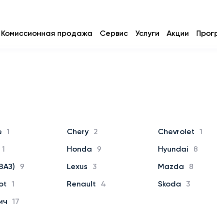
Комиссионная продажа
Сервис
Услуги
Акции
Прог
e
1
Chery
2
Chevrolet
1
1
Honda
9
Hyundai
8
ВАЗ)
9
Lexus
3
Mazda
8
ot
1
Renault
4
Skoda
3
ич
17