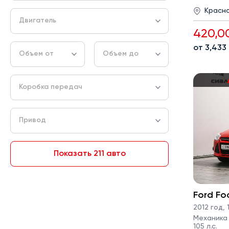
Красн
Двигатель
420,0
от 3,433
Объем от
Объем до
Коробка передач
Привод
Показать 211 авто
Ford Fo
2012 год
,
1
Механика ·
105 л.с.