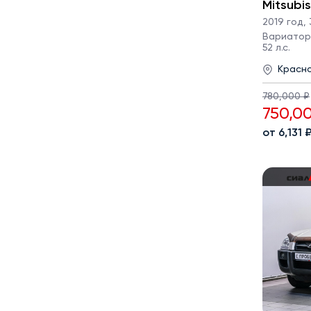
Mitsubi
2019 год
,
Вариатор ·
52 л.с.
Красн
780,000 ₽
750,0
от 6,131