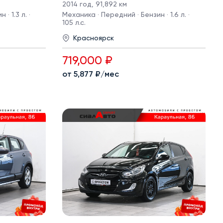
2014 год
,
91,892 км
· 1.3 л. ·
Механика · Передний · Бензин · 1.6 л. ·
105 л.с.
Красноярск
719,000 ₽
от 5,877 ₽/мес