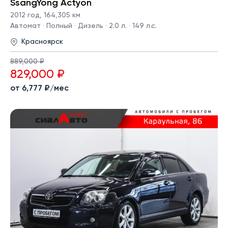
SsangYong Actyon
2012 год
,
164,305 км
Автомат · Полный · Дизель · 2.0 л. · 149 л.с.
Красноярск
889,000 ₽
829,000 ₽
от 6,777 ₽/мес