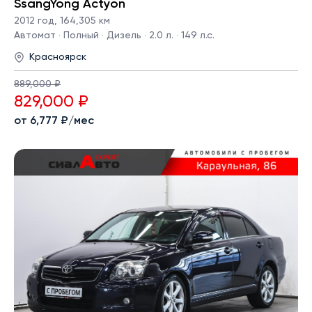
SsangYong Actyon
2012 год
,
164,305 км
Автомат · Полный · Дизель · 2.0 л. · 149 л.с.
Красноярск
889,000 ₽
829,000 ₽
от 6,777 ₽/мес