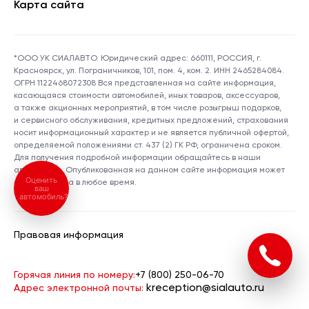
Карта сайта
*ООО УК СИАЛАВТО. Юридический адрес: 660111, РОССИЯ, г.
Красноярск, ул. Пограничников, 101, пом. 4, ком. 2. ИНН 2465284084.
ОГРН 1122468072308 Вся представленная на сайте информация,
касающаяся стоимости автомобилей, иных товаров, аксессуаров,
а также акционных мероприятий, в том числе розыгрыш подарков,
и сервисного обслуживания, кредитных предложений, страхования
носит информационный характер и не является публичной офертой,
определяемой положениями ст. 437 (2) ГК РФ, ограничена сроком.
Для получения подробной информации обращайтесь в наши
автосалоны. Опубликованная на данном сайте информация может
Оценить
быть изменена в любое время.
ваш
автомобиль?
Правовая информация
Горячая линия по номеру:
+7 (800) 250-06-70
kreception@sialauto.ru
Адрес электронной почты: