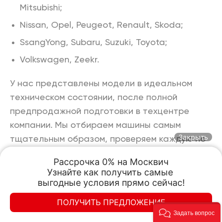
Mitsubishi;
Nissan, Opel, Peugeot, Renault, Skoda;
SsangYong, Subaru, Suzuki, Toyota;
Volkswagen, Zeekr.
У нас представлены модели в идеальном
техническом состоянии, после полной
предпродажной подготовки в техцентре
компании. Мы отбираем машины самым
Закрыть
тщательным образом, проверяем каждую по
100 критериям, включая юридическую
Рассрочка 0% на Москвич

чистоту: мы точно знаем историю владения
Узнайте как получить самые 

ТС, гарантируем отсутствие юридических
выгодные условия прямо сейчас!
обременений и любых проблем с законом при
ПОЛУЧИТЬ ПРЕДЛОЖЕНИЕ
СИАЛАВТО Официальный дилер Москвич
СИАЛАВТО Официальный дилер Москвич
покупке подержанных машин в нашем
Задать вопрос