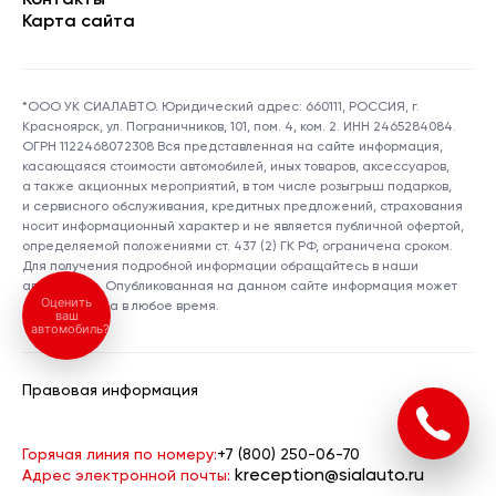
Контакты
Карта сайта
*ООО УК СИАЛАВТО. Юридический адрес: 660111, РОССИЯ, г.
Красноярск, ул. Пограничников, 101, пом. 4, ком. 2. ИНН 2465284084.
ОГРН 1122468072308 Вся представленная на сайте информация,
касающаяся стоимости автомобилей, иных товаров, аксессуаров,
а также акционных мероприятий, в том числе розыгрыш подарков,
и сервисного обслуживания, кредитных предложений, страхования
носит информационный характер и не является публичной офертой,
определяемой положениями ст. 437 (2) ГК РФ, ограничена сроком.
Для получения подробной информации обращайтесь в наши
автосалоны. Опубликованная на данном сайте информация может
Оценить
быть изменена в любое время.
ваш
автомобиль?
Правовая информация
Горячая линия по номеру:
+7 (800) 250-06-70
kreception@sialauto.ru
Адрес электронной почты: