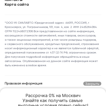
Контакты
Карта сайта
*ООО УК СИАЛАВТО. Юридический адрес: 660111, РОССИЯ, г.
Красноярск, ул. Пограничников, 101, пом. 4, ком. 2. ИНН 2465284084.
ОГРН 1122468072308 Вся представленная на сайте информация,
касающаяся стоимости автомобилей, иных товаров, аксессуаров,
а также акционных мероприятий, в том числе розыгрыш подарков,
и сервисного обслуживания, кредитных предложений, страхования
носит информационный характер и не является публичной офертой,
определяемой положениями ст. 437 (2) ГК РФ, ограничена сроком.
Для получения подробной информации обращайтесь в наши
автосалоны. Опубликованная на данном сайте информация может
быть изменена в любое время.
Закрыть
Правовая информация
Рассрочка 0% на Москвич

Горячая линия по номеру:
+7 (800) 250-06-70
Узнайте как получить самые 

kreception@sialauto.ru
Адрес электронной почты:
выгодные условия прямо сейчас!