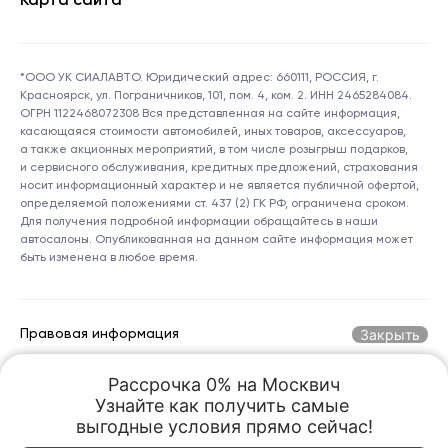
Карта сайта
*ООО УК СИАЛАВТО. Юридический адрес: 660111, РОССИЯ, г.
Красноярск, ул. Пограничников, 101, пом. 4, ком. 2. ИНН 2465284084.
ОГРН 1122468072308 Вся представленная на сайте информация,
касающаяся стоимости автомобилей, иных товаров, аксессуаров,
а также акционных мероприятий, в том числе розыгрыш подарков,
и сервисного обслуживания, кредитных предложений, страхования
носит информационный характер и не является публичной офертой,
определяемой положениями ст. 437 (2) ГК РФ, ограничена сроком.
Для получения подробной информации обращайтесь в наши
автосалоны. Опубликованная на данном сайте информация может
быть изменена в любое время.
Закрыть
Правовая информация
Рассрочка 0% на Москвич

Горячая линия по номеру:
+7 (800) 250-06-70
Узнайте как получить самые 

kreception@sialauto.ru
Адрес электронной почты:
выгодные условия прямо сейчас!