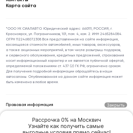
Контакты
Карта сайта
*ООО УК СИАЛАВТО. Юридический адрес: 660111, РОССИЯ, г.
Красноярск, ул. Пограничников, 101, пом. 4, ком. 2. ИНН 2465284084.
ОГРН 1122468072308 Вся представленная на сайте информация,
касающаяся стоимости автомобилей, иных товаров, аксессуаров,
а также акционных мероприятий, в том числе розыгрыш подарков,
и сервисного обслуживания, кредитных предложений, страхования
носит информационный характер и не является публичной офертой,
определяемой положениями ст. 437 (2) ГК РФ, ограничена сроком.
Для получения подробной информации обращайтесь в наши
автосалоны. Опубликованная на данном сайте информация может
быть изменена в любое время.
Закрыть
Правовая информация
Рассрочка 0% на Москвич

Горячая линия по номеру:
+7 (800) 250-06-70
Узнайте как получить самые 

kreception@sialauto.ru
Адрес электронной почты:
выгодные условия прямо сейчас!