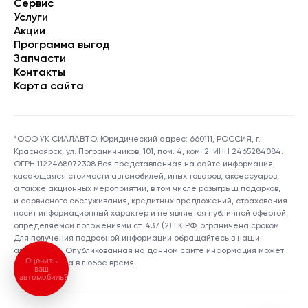
Сервис
Услуги
Акции
Программа выгод
Запчасти
Контакты
Карта сайта
*ООО УК СИАЛАВТО. Юридический адрес: 660111, РОССИЯ, г.
Красноярск, ул. Пограничников, 101, пом. 4, ком. 2. ИНН 2465284084.
ОГРН 1122468072308 Вся представленная на сайте информация,
касающаяся стоимости автомобилей, иных товаров, аксессуаров,
а также акционных мероприятий, в том числе розыгрыш подарков,
и сервисного обслуживания, кредитных предложений, страхования
носит информационный характер и не является публичной офертой,
определяемой положениями ст. 437 (2) ГК РФ, ограничена сроком.
Для получения подробной информации обращайтесь в наши
автосалоны. Опубликованная на данном сайте информация может
Оценить
быть изменена в любое время.
ваш
автомобиль?