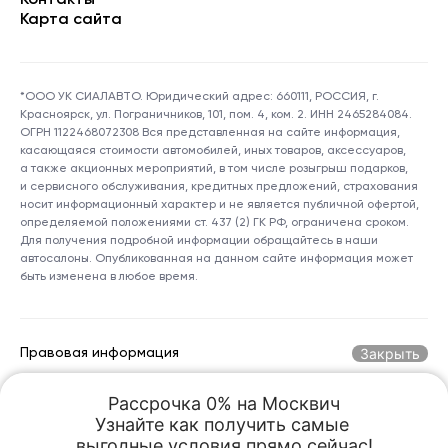
Контакты
Карта сайта
*ООО УК СИАЛАВТО. Юридический адрес: 660111, РОССИЯ, г.
Красноярск, ул. Пограничников, 101, пом. 4, ком. 2. ИНН 2465284084.
ОГРН 1122468072308 Вся представленная на сайте информация,
касающаяся стоимости автомобилей, иных товаров, аксессуаров,
а также акционных мероприятий, в том числе розыгрыш подарков,
и сервисного обслуживания, кредитных предложений, страхования
носит информационный характер и не является публичной офертой,
определяемой положениями ст. 437 (2) ГК РФ, ограничена сроком.
Для получения подробной информации обращайтесь в наши
автосалоны. Опубликованная на данном сайте информация может
быть изменена в любое время.
Закрыть
Правовая информация
Рассрочка 0% на Москвич

Горячая линия по номеру:
+7 (800) 250-06-70
Узнайте как получить самые 

kreception@sialauto.ru
Адрес электронной почты:
выгодные условия прямо сейчас!