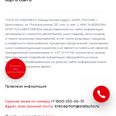
Карта сайта
*ООО УК СИАЛАВТО. Юридический адрес: 660111, РОССИЯ, г.
Красноярск, ул. Пограничников, 101, пом. 4, ком. 2. ИНН 2465284084.
ОГРН 1122468072308 Вся представленная на сайте информация,
касающаяся стоимости автомобилей, иных товаров, аксессуаров,
а также акционных мероприятий, в том числе розыгрыш подарков,
и сервисного обслуживания, кредитных предложений, страхования
носит информационный характер и не является публичной офертой,
определяемой положениями ст. 437 (2) ГК РФ, ограничена сроком.
Для получения подробной информации обращайтесь в наши
автосалоны. Опубликованная на данном сайте информация может
Оценить
быть изменена в любое время.
ваш
автомобиль?
Правовая информация
Горячая линия по номеру:
+7 (800) 250-06-70
kreception@sialauto.ru
Адрес электронной почты: