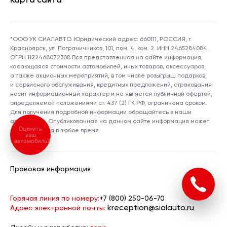
Карта сайта
*ООО УК СИАЛАВТО. Юридический адрес: 660111, РОССИЯ, г.
Красноярск, ул. Пограничников, 101, пом. 4, ком. 2. ИНН 2465284084.
ОГРН 1122468072308 Вся представленная на сайте информация,
касающаяся стоимости автомобилей, иных товаров, аксессуаров,
а также акционных мероприятий, в том числе розыгрыш подарков,
и сервисного обслуживания, кредитных предложений, страхования
носит информационный характер и не является публичной офертой,
определяемой положениями ст. 437 (2) ГК РФ, ограничена сроком.
Для получения подробной информации обращайтесь в наши
автосалоны. Опубликованная на данном сайте информация может
Оценить
быть изменена в любое время.
ваш
автомобиль?
Правовая информация
Горячая линия по номеру:
+7 (800) 250-06-70
kreception@sialauto.ru
Адрес электронной почты: