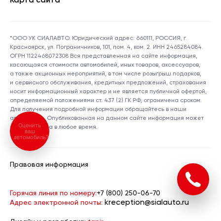
Карта сайта
*ООО УК СИАЛАВТО. Юридический адрес: 660111, РОССИЯ, г.
Красноярск, ул. Пограничников, 101, пом. 4, ком. 2. ИНН 2465284084.
ОГРН 1122468072308 Вся представленная на сайте информация,
касающаяся стоимости автомобилей, иных товаров, аксессуаров,
а также акционных мероприятий, в том числе розыгрыш подарков,
и сервисного обслуживания, кредитных предложений, страхования
носит информационный характер и не является публичной офертой,
определяемой положениями ст. 437 (2) ГК РФ, ограничена сроком.
Для получения подробной информации обращайтесь в наши
автосалоны. Опубликованная на данном сайте информация может
Оценить
быть изменена в любое время.
ваш
автомобиль?
Правовая информация
Горячая линия по номеру:
+7 (800) 250-06-70
kreception@sialauto.ru
Адрес электронной почты: