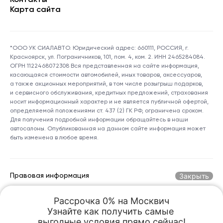
Контакты
Карта сайта
*ООО УК СИАЛАВТО. Юридический адрес: 660111, РОССИЯ, г.
Красноярск, ул. Пограничников, 101, пом. 4, ком. 2. ИНН 2465284084.
ОГРН 1122468072308 Вся представленная на сайте информация,
касающаяся стоимости автомобилей, иных товаров, аксессуаров,
а также акционных мероприятий, в том числе розыгрыш подарков,
и сервисного обслуживания, кредитных предложений, страхования
носит информационный характер и не является публичной офертой,
определяемой положениями ст. 437 (2) ГК РФ, ограничена сроком.
Для получения подробной информации обращайтесь в наши
автосалоны. Опубликованная на данном сайте информация может
быть изменена в любое время.
Закрыть
Правовая информация
Рассрочка 0% на Москвич

Горячая линия по номеру:
+7 (800) 250-06-70
Узнайте как получить самые 

kreception@sialauto.ru
Адрес электронной почты:
выгодные условия прямо сейчас!