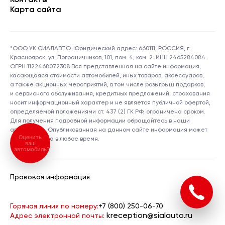
Контакты
Карта сайта
*ООО УК СИАЛАВТО. Юридический адрес: 660111, РОССИЯ, г.
Красноярск, ул. Пограничников, 101, пом. 4, ком. 2. ИНН 2465284084.
ОГРН 1122468072308 Вся представленная на сайте информация,
касающаяся стоимости автомобилей, иных товаров, аксессуаров,
а также акционных мероприятий, в том числе розыгрыш подарков,
и сервисного обслуживания, кредитных предложений, страхования
носит информационный характер и не является публичной офертой,
определяемой положениями ст. 437 (2) ГК РФ, ограничена сроком.
Для получения подробной информации обращайтесь в наши
автосалоны. Опубликованная на данном сайте информация может
Оценить
быть изменена в любое время.
ваш
автомобиль?
Правовая информация
Горячая линия по номеру:
+7 (800) 250-06-70
kreception@sialauto.ru
Адрес электронной почты: