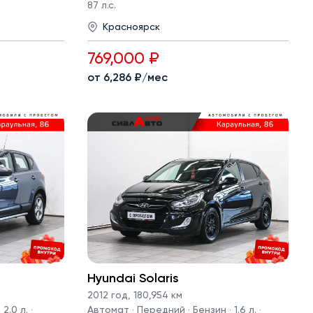
87 л.с.
Красноярск
769,000 ₽
от 6,286 ₽/мес
Hyundai Solaris
2012 год
,
180,954 км
2.0 л. ·
Автомат · Передний · Бензин · 1.6 л. ·