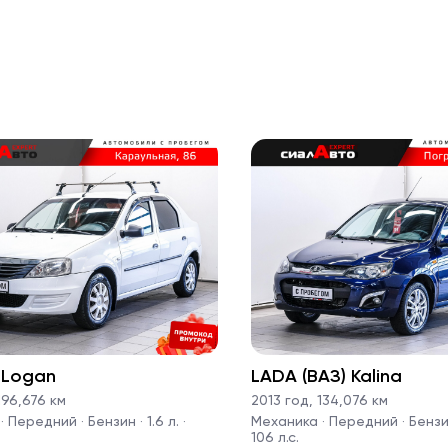
 Logan
LADA (ВАЗ) Kalina
96,676 км
2013 год
,
134,076 км
 Передний · Бензин · 1.6 л. ·
Механика · Передний · Бензин 
106 л.с.