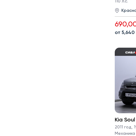
110 л.с.
Красн
690,0
от 5,640
Kia Soul
2011 год
,
1
Механика ·