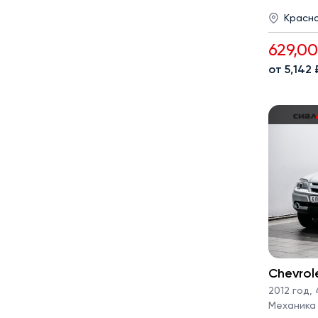
Красн
629,0
от 5,142
Chevrol
2012 год
,
4
Механика · 