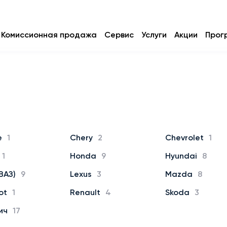
Комиссионная продажа
Сервис
Услуги
Акции
Прог
e
1
Chery
2
Chevrolet
1
1
Honda
9
Hyundai
8
ВАЗ)
9
Lexus
3
Mazda
8
ot
1
Renault
4
Skoda
3
ич
17