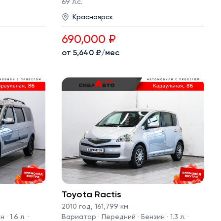
69 л.с.
Красноярск
690,000 ₽
от 5,640 ₽/мес
Toyota Ractis
2010 год
,
161,799 км
· 1.6 л. ·
Вариатор · Передний · Бензин · 1.3 л. ·