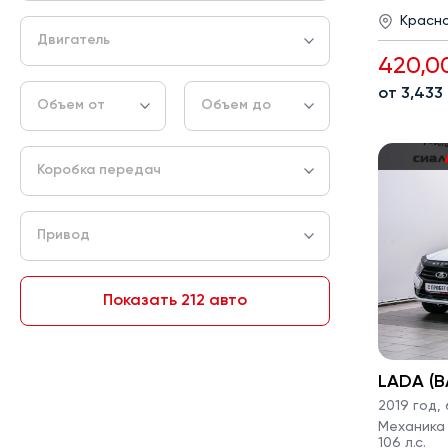
Красн
Двигатель
420,0
от 3,433
Объем от
Объем до
Коробка передач
Привод
Показать 212 авто
LADA (В
2019 год
,
Механика ·
106 л.с.