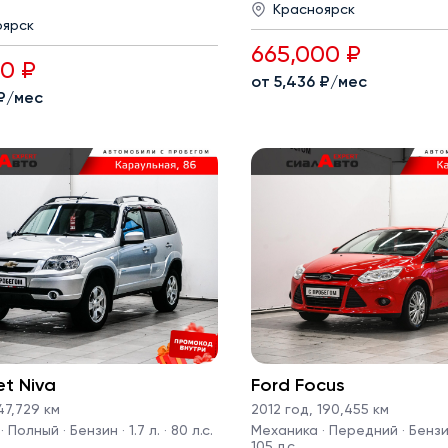
Красноярск
оярск
665,000 ₽
00 ₽
от 5,436 ₽/мес
 ₽/мес
et Niva
Ford Focus
7,729 км
2012 год
,
190,455 км
Полный · Бензин · 1.7 л. · 80 л.с.
Механика · Передний · Бензин 
105 л.с.