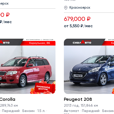
оярск
Красноярск
00 ₽
679,000 ₽
 ₽/мес
от 5,550 ₽/мес
Corolla
Peugeot 208
289,743 км
2013 год
,
151,846 км
 Передний · Бензин · 1.5 л. ·
Автомат · Передний · Бензин · 