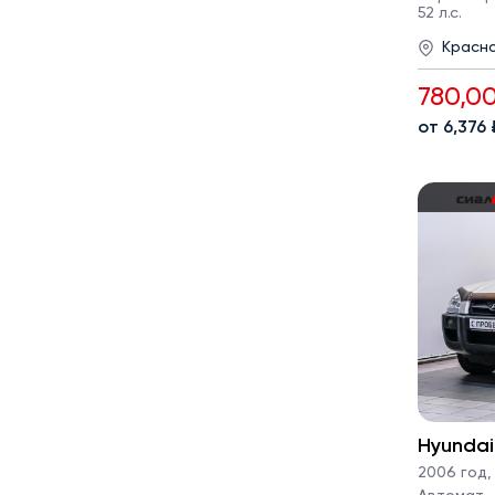
52 л.с.
Красн
780,0
от 6,376
Hyundai
2006 год
,