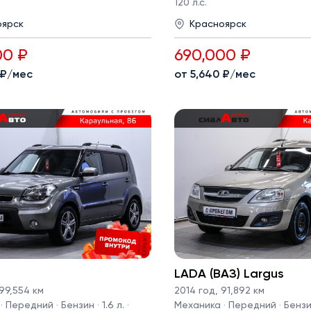
120 л.с.
оярск
Красноярск
00 ₽
690,000 ₽
 ₽/мес
от 5,640 ₽/мес
LADA (ВАЗ) Largus
99,554 км
2014 год
,
91,892 км
 Передний · Бензин · 1.6 л. ·
Механика · Передний · Бензин 