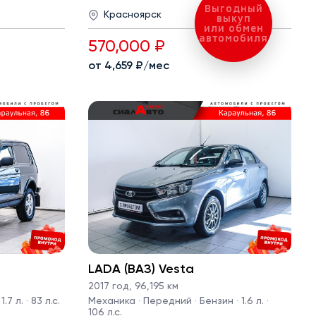
Выгодный
Красноярск
выкуп
или обмен
автомобиля
570,000 ₽
от 4,659 ₽/мес
LADA (ВАЗ) Vesta
2017 год
,
96,195 км
7 л. · 83 л.с.
Механика · Передний · Бензин · 1.6 л. ·
106 л.с.