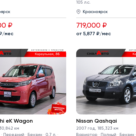
105 л.с.
оярск
Красноярск
00 ₽
719,000 ₽
 ₽/мес
от 5,877 ₽/мес
shi eK Wagon
Nissan Qashqai
30,842 км
2007 год
,
185,323 км
 Передний · Бензин · 0.7 л. ·
Вариатор · Полный · Бензин · 