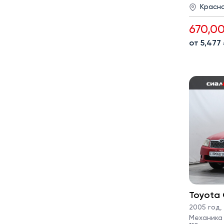
Красн
670,0
от 5,477
Toyota 
2005 год
,
Механика ·