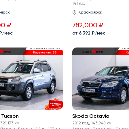
141 л.с.
оярск
Красноярск
00 ₽
782,000 ₽
 ₽/мес
от 6,392 ₽/мес
 Tucson
Skoda Octavia
321,133 км
2012 год
,
143,948 км