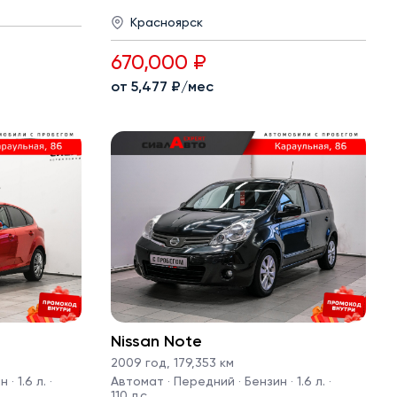
Красноярск
670,000 ₽
от 5,477 ₽/мес
Nissan Note
2009 год
,
179,353 км
· 1.6 л. ·
Автомат · Передний · Бензин · 1.6 л. ·
110 л.с.