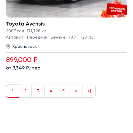
Toyota Avensis
2007 год
,
171,728 км
Автомат · Передний · Бензин · 1.8 л. · 129 л.с.
Красноярск
899,000 ₽
от 7,349 ₽/мес
1
2
3
4
5
>
>|