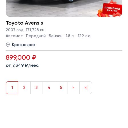
Toyota Avensis
2007 год
,
171,728 км
Автомат · Передний · Бензин · 1.8 л. · 129 л.с.
Красноярск
899,000 ₽
от 7,349 ₽/мес
1
2
3
4
5
>
>|