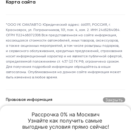
Карта сайта
*ООО УК СИАЛАВТО. Юридический адрес: 660111, РОССИЯ, г.
Красноярск, ул. Пограничников, 101, пом. 4, ком. 2. ИНН 2465284084.
ОГРН 1122468072308 Вся представленная на сайте информация,
касающаяся стоимости автомобилей, иных товаров, аксессуаров,
а также акционных мероприятий, в том числе розыгрыш подарков,
и сервисного обслуживания, кредитных предложений, страхования
носит информационный характер и не является публичной офертой,
определяемой положениями ст. 437 (2) ГК РФ, ограничена сроком.
Для получения подробной информации обращайтесь в наши
автосалоны. Опубликованная на данном сайте информация может
быть изменена в любое время.
Закрыть
Правовая информация
Рассрочка 0% на Москвич

Горячая линия по номеру:
+7 (800) 250-06-70
Узнайте как получить самые 

kreception@sialauto.ru
Адрес электронной почты:
выгодные условия прямо сейчас!