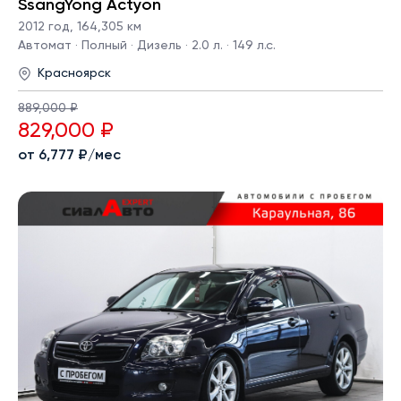
SsangYong Actyon
2012 год
,
164,305 км
Автомат · Полный · Дизель · 2.0 л. · 149 л.с.
Красноярск
889,000 ₽
829,000 ₽
от 6,777 ₽/мес