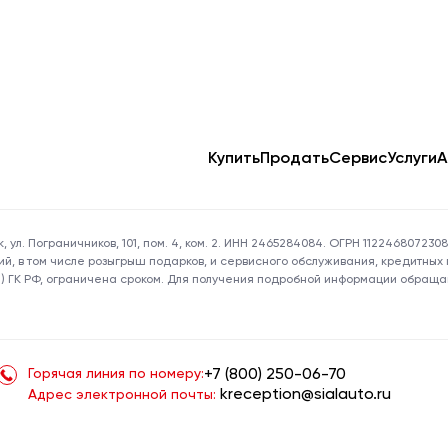
Купить
Продать
Сервис
Услуги
А
 ул. Пограничников, 101, пом. 4, ком. 2. ИНН 2465284084. ОГРН 1122468072
тий, в том числе розыгрыш подарков, и сервисного обслуживания, кредитн
(2) ГК РФ, ограничена сроком. Для получения подробной информации обращ
Горячая линия по номеру:
+7 (800) 250-06-70
kreception@sialauto.ru
Адрес электронной почты: