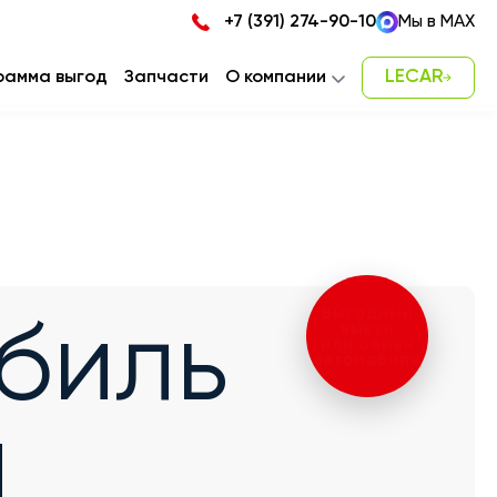
+7 (391) 274-90-10
Мы в MAX
LECAR
рамма выгод
Запчасти
О компании
Новости
Карьера
Наша команда
Контакты
Выгодный
биль
выкуп
или обмен
автомобиля
н