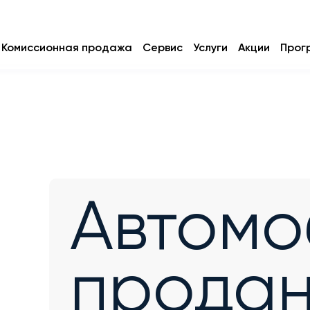
Комиссионная продажа
Сервис
Услуги
Акции
Прог
Автомо
прода