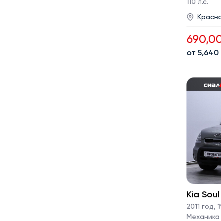
110 л.с.
Красн
690,0
от 5,640
Kia Soul
2011 год
,
1
Механика ·