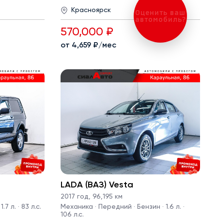
Красноярск
Оценить ваш
автомобиль?
570,000 ₽
от 4,659 ₽/мес
LADA (ВАЗ) Vesta
2017 год
,
96,195 км
7 л. · 83 л.с.
Механика · Передний · Бензин · 1.6 л. ·
106 л.с.