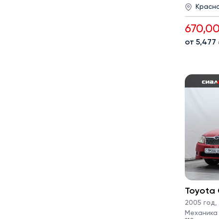
Красн
670,0
от 5,477
Toyota 
2005 год
,
Механика ·