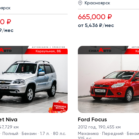
Красноярск
оярск
665,000 ₽
00 ₽
от 5,436 ₽/мес
 ₽/мес
et Niva
Ford Focus
7,729 км
2012 год
,
190,455 км
Полный · Бензин · 1.7 л. · 80 л.с.
Механика · Передний · Бензин 
105 л.с.