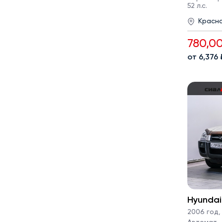
52 л.с.
Красн
780,0
от 6,376
Hyundai
2006 год
,