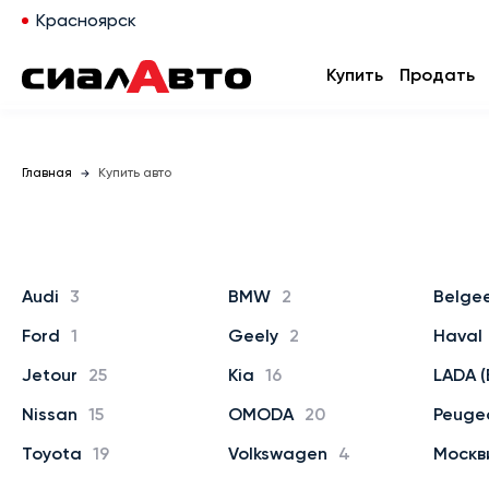
Красноярск
Купить
Продать
Главная
Купить авто
Audi
3
BMW
2
Belge
Ford
1
Geely
2
Haval
Jetour
25
Kia
16
LADA (
Nissan
15
OMODA
20
Peuge
Toyota
19
Volkswagen
4
Москв