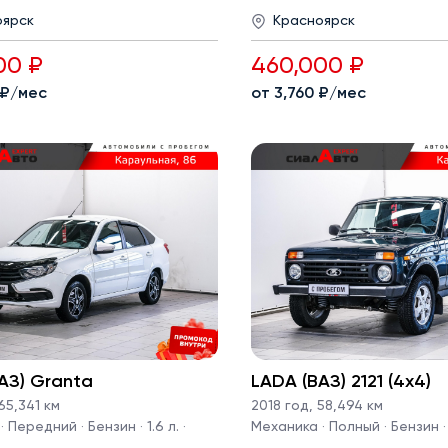
оярск
Красноярск
00 ₽
460,000 ₽
 ₽/мес
от 3,760 ₽/мес
АЗ) Granta
LADA (ВАЗ) 2121 (4x4)
65,341 км
2018 год
,
58,494 км
 Передний · Бензин · 1.6 л. ·
Механика · Полный · Бензин · 1.