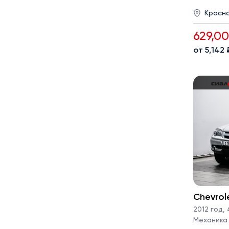
Красн
629,0
от 5,142
Chevrol
2012 год
,
4
Механика · 