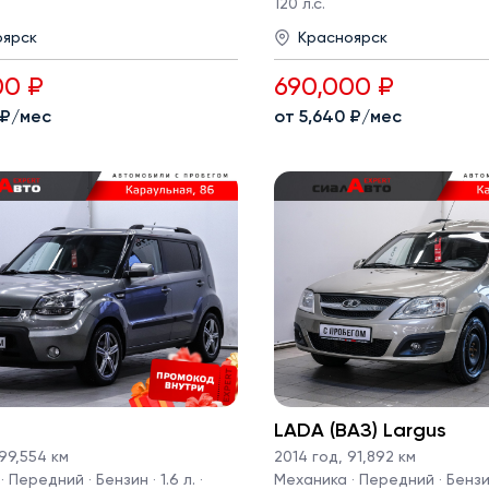
120 л.с.
оярск
Красноярск
00 ₽
690,000 ₽
 ₽/мес
от 5,640 ₽/мес
LADA (ВАЗ) Largus
99,554 км
2014 год
,
91,892 км
 Передний · Бензин · 1.6 л. ·
Механика · Передний · Бензин 