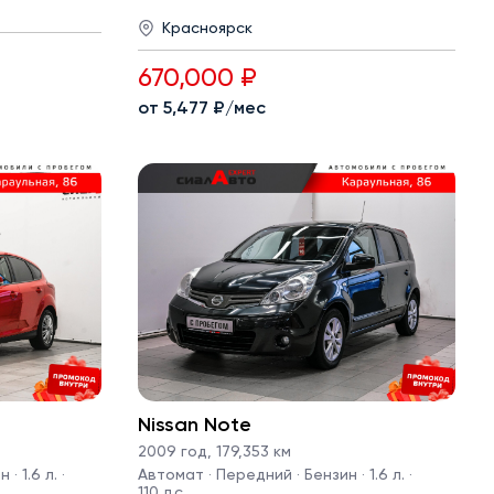
Красноярск
670,000 ₽
от 5,477 ₽/мес
Nissan Note
2009 год
,
179,353 км
· 1.6 л. ·
Автомат · Передний · Бензин · 1.6 л. ·
110 л.с.