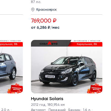
87 л.с.
Красноярск
769,000 ₽
от 6,286 ₽/мес
Hyundai Solaris
2012 год
,
180,954 км
2.0 л. ·
Автомат · Передний · Бензин · 1.6 л. ·