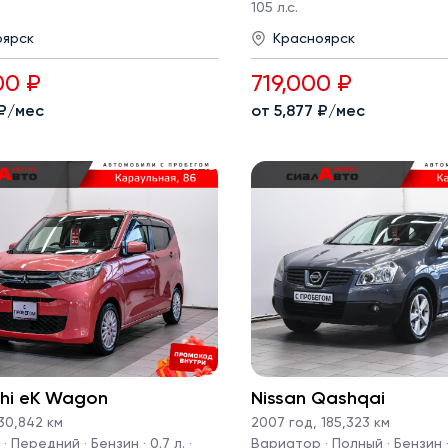
105 л.с.
оярск
Красноярск
00 ₽
719,000 ₽
 ₽/мес
от 5,877 ₽/мес
shi eK Wagon
Nissan Qashqai
30,842 км
2007 год
,
185,323 км
 Передний · Бензин · 0.7 л. ·
Вариатор · Полный · Бензин · 