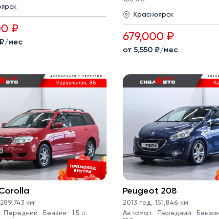
оярск
Красноярск
00 ₽
679,000 ₽
 ₽/мес
от 5,550 ₽/мес
Corolla
Peugeot 208
289,743 км
2013 год
,
151,846 км
 Передний · Бензин · 1.5 л. ·
Автомат · Передний · Бензин · 