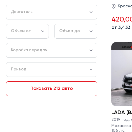
Красн
Двигатель
420,0
от 3,433
Объем от
Объем до
Коробка передач
Привод
Показать 212 авто
LADA (В
2019 год
,
Механика ·
106 л.с.