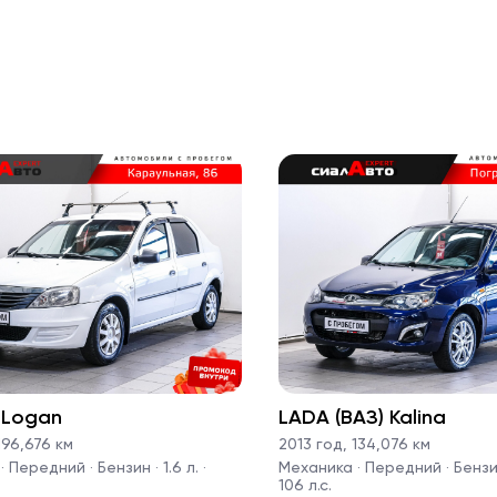
 Logan
LADA (ВАЗ) Kalina
96,676 км
2013 год
,
134,076 км
 Передний · Бензин · 1.6 л. ·
Механика · Передний · Бензин 
106 л.с.