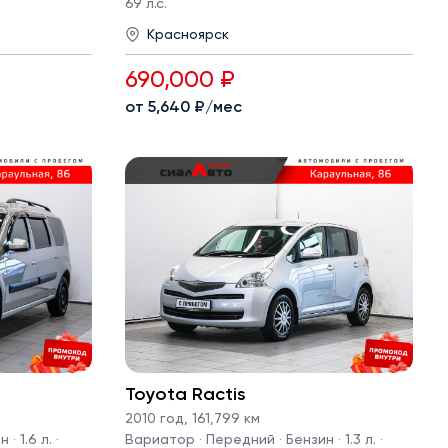
69 л.с.
Красноярск
690,000 ₽
от 5,640 ₽/мес
Toyota Ractis
2010 год
,
161,799 км
· 1.6 л. ·
Вариатор · Передний · Бензин · 1.3 л. ·