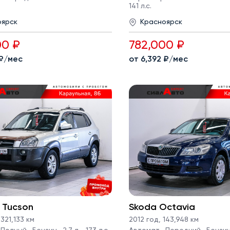
141 л.с.
оярск
Красноярск
00 ₽
782,000 ₽
 ₽/мес
от 6,392 ₽/мес
 Tucson
Skoda Octavia
321,133 км
2012 год
,
143,948 км