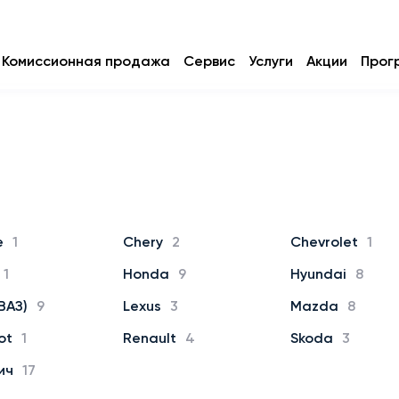
Комиссионная продажа
Сервис
Услуги
Акции
Прог
e
1
Chery
2
Chevrolet
1
1
Honda
9
Hyundai
8
ВАЗ)
9
Lexus
3
Mazda
8
ot
1
Renault
4
Skoda
3
ич
17