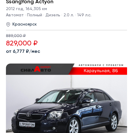
SsangYong Actyon
2012 год
,
164,305 км
Автомат · Полный · Дизель · 2.0 л. · 149 л.с.
Красноярск
889,000 ₽
829,000 ₽
от 6,777 ₽/мес