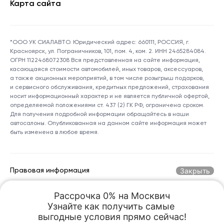
Карта сайта
*ООО УК СИАЛАВТО. Юридический адрес: 660111, РОССИЯ, г.
Красноярск, ул. Пограничников, 101, пом. 4, ком. 2. ИНН 2465284084.
ОГРН 1122468072308 Вся представленная на сайте информация,
касающаяся стоимости автомобилей, иных товаров, аксессуаров,
а также акционных мероприятий, в том числе розыгрыш подарков,
и сервисного обслуживания, кредитных предложений, страхования
носит информационный характер и не является публичной офертой,
определяемой положениями ст. 437 (2) ГК РФ, ограничена сроком.
Для получения подробной информации обращайтесь в наши
автосалоны. Опубликованная на данном сайте информация может
быть изменена в любое время.
Закрыть
Правовая информация
Рассрочка 0% на Москвич

Горячая линия по номеру:
+7 (800) 250-06-70
Узнайте как получить самые 

kreception@sialauto.ru
Адрес электронной почты:
выгодные условия прямо сейчас!