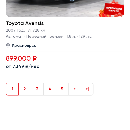
Toyota Avensis
2007 год
,
171,728 км
Автомат · Передний · Бензин · 1.8 л. · 129 л.с.
Красноярск
899,000 ₽
от 7,349 ₽/мес
1
2
3
4
5
>
>|