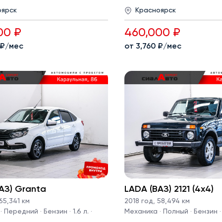
оярск
Красноярск
00 ₽
460,000 ₽
 ₽/мес
от 3,760 ₽/мес
АЗ) Granta
LADA (ВАЗ) 2121 (4x4)
65,341 км
2018 год
,
58,494 км
 Передний · Бензин · 1.6 л. ·
Механика · Полный · Бензин · 1.