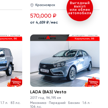
Красноярск
570,000 ₽
от 4,659 ₽/мес
LADA (ВАЗ) Vesta
2017 год
,
96,195 км
7 л. · 83 л.с.
Механика · Передний · Бензин · 1.6 л. ·
106 л.с.