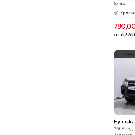
52 л.с.
Красн
780,0
от 6,376
Hyundai
2006 год
,