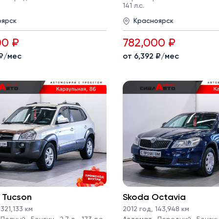
141 л.с.
оярск
Красноярск
00 ₽
782,000 ₽
 ₽/мес
от 6,392 ₽/мес
 Tucson
Skoda Octavia
321,133 км
2012 год
,
143,948 км