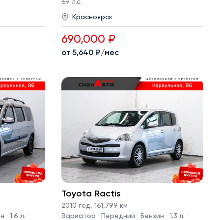
69 л.с.
Красноярск
690,000 ₽
от 5,640 ₽/мес
Toyota Ractis
2010 год
,
161,799 км
· 1.6 л. ·
Вариатор · Передний · Бензин · 1.3 л. ·