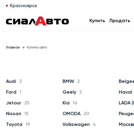
Красноярск
Купить
Продать
Главная
Купить авто
Audi
3
BMW
2
Belge
Ford
1
Geely
2
Haval
Jetour
25
Kia
16
LADA (
Nissan
15
OMODA
20
Peuge
Toyota
19
Volkswagen
4
Москв