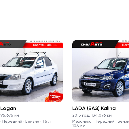
 Logan
LADA (ВАЗ) Kalina
96,676 км
2013 год
,
134,076 км
 Передний · Бензин · 1.6 л. ·
Механика · Передний · Бензин 
106 л.с.