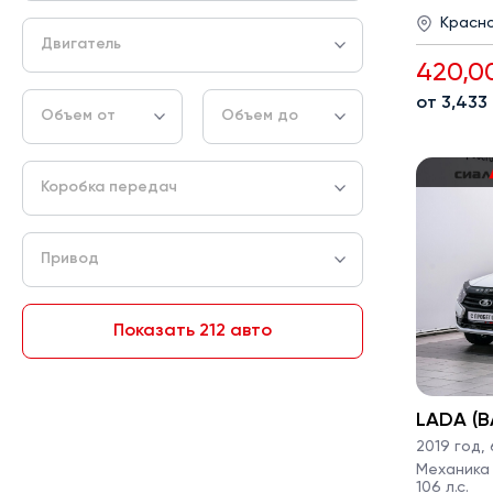
Красн
Двигатель
420,0
от 3,433
Объем от
Объем до
Коробка передач
Привод
Показать 212 авто
LADA (В
2019 год
,
Механика ·
106 л.с.