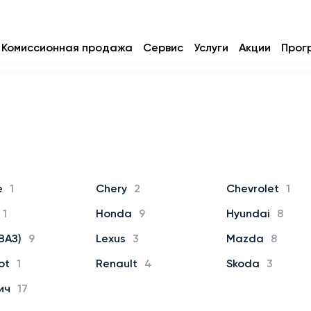
Комиссионная продажа
Сервис
Услуги
Акции
Прог
e
1
Chery
2
Chevrolet
1
1
Honda
9
Hyundai
8
ВАЗ)
9
Lexus
3
Mazda
8
ot
1
Renault
4
Skoda
3
ич
17