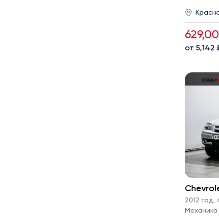
Красн
629,0
от 5,142
Chevrol
2012 год
,
4
Механика · 