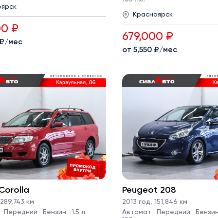
оярск
Красноярск
00 ₽
679,000 ₽
 ₽/мес
от 5,550 ₽/мес
Corolla
Peugeot 208
289,743 км
2013 год
,
151,846 км
 Передний · Бензин · 1.5 л. ·
Автомат · Передний · Бензин · 