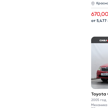
Красн
670,0
от 5,477
Toyota 
2005 год
,
Механика ·