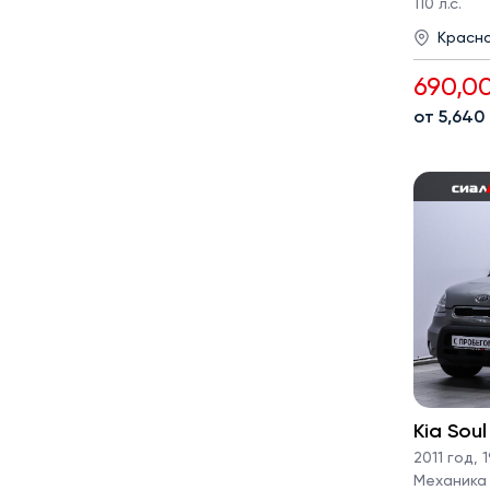
110 л.с.
Красн
690,0
от 5,640
Kia Soul
2011 год
,
1
Механика ·