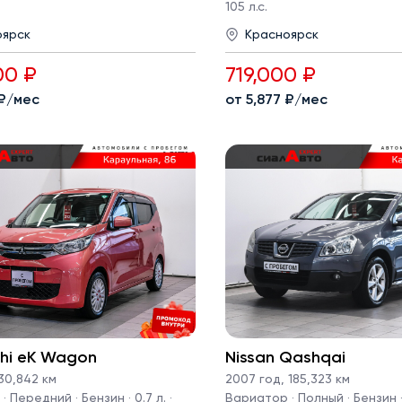
105 л.с.
оярск
Красноярск
00 ₽
719,000 ₽
 ₽/мес
от 5,877 ₽/мес
shi eK Wagon
Nissan Qashqai
30,842 км
2007 год
,
185,323 км
 Передний · Бензин · 0.7 л. ·
Вариатор · Полный · Бензин · 