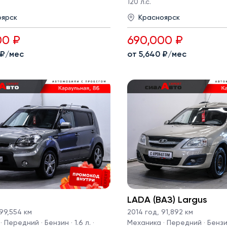
120 л.с.
оярск
Красноярск
00 ₽
690,000 ₽
 ₽/мес
от 5,640 ₽/мес
LADA (ВАЗ) Largus
99,554 км
2014 год
,
91,892 км
 Передний · Бензин · 1.6 л. ·
Механика · Передний · Бензин 