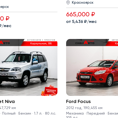
Красноярск
оярск
665,000 ₽
00 ₽
от 5,436 ₽/мес
 ₽/мес
et Niva
Ford Focus
7,729 км
2012 год
,
190,455 км
Полный · Бензин · 1.7 л. · 80 л.с.
Механика · Передний · Бензин 
105 л.с.