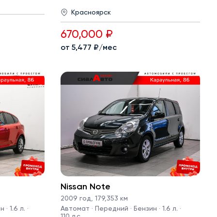
Красноярск
670,000 ₽
от 5,477 ₽/мес
Nissan Note
2009 год
,
179,353 км
· 1.6 л. ·
Автомат · Передний · Бензин · 1.6 л. ·
110 л.с.