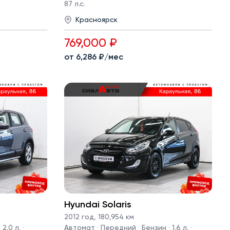
87 л.с.
Красноярск
769,000 ₽
от 6,286 ₽/мес
Hyundai Solaris
2012 год
,
180,954 км
2.0 л. ·
Автомат · Передний · Бензин · 1.6 л. ·