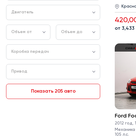
Красн
Двигатель
420,0
от 3,433
Объем от
Объем до
Коробка передач
Привод
Показать 205 авто
Ford Fo
2012 год
,
1
Механика ·
105 л.с.