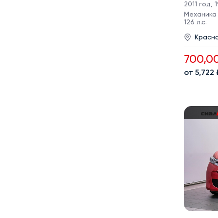
2011 год
,
1
Механика ·
126 л.с.
Красн
700,0
от 5,722