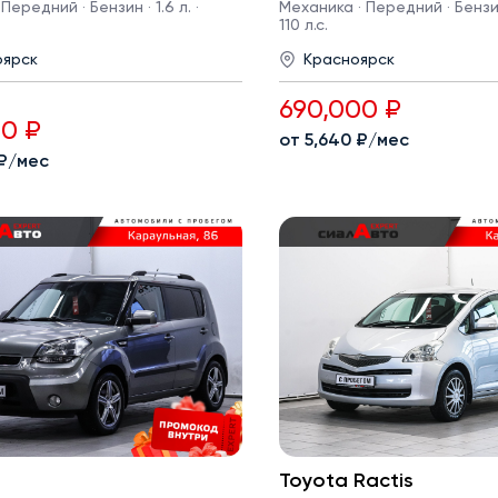
Передний · Бензин · 1.6 л. ·
Механика · Передний · Бензин ·
110 л.с.
оярск
Красноярск
690,000 ₽
00 ₽
от 5,640 ₽/мес
 ₽/мес
Toyota Ractis