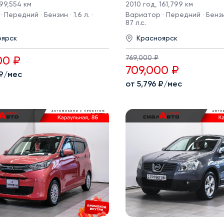
99,554 км
2010 год
,
161,799 км
 Передний · Бензин · 1.6 л. ·
Вариатор · Передний · Бензин 
87 л.с.
оярск
Красноярск
769,000 ₽
00 ₽
709,000 ₽
 ₽/мес
от 5,796 ₽/мес