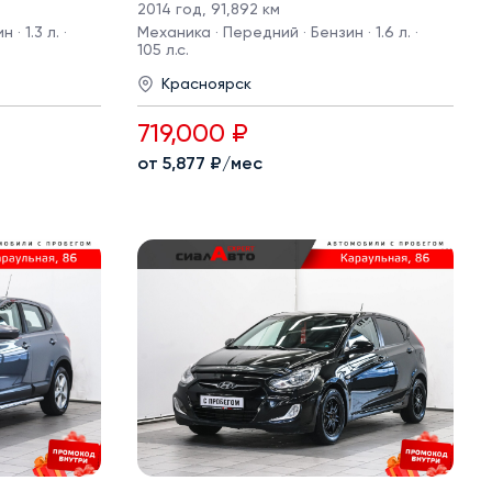
2014 год
,
91,892 км
· 1.3 л. ·
Механика · Передний · Бензин · 1.6 л. ·
105 л.с.
Красноярск
719,000 ₽
от 5,877 ₽/мес