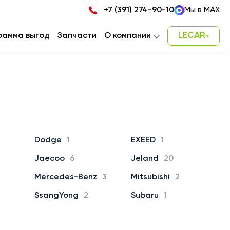
+7 (391) 274-90-10
Мы в MAX
LECAR
рамма выгод
Запчасти
О компании
Новости
Карьера
Наша команда
Контакты
Dodge
1
EXEED
1
Jaecoo
6
Jeland
20
Mercedes-Benz
3
Mitsubishi
2
SsangYong
2
Subaru
1