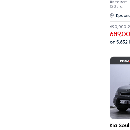
Автомат · 
120 л.с.
Красн
690,000 ₽
689,0
от 5,632
Kia Soul