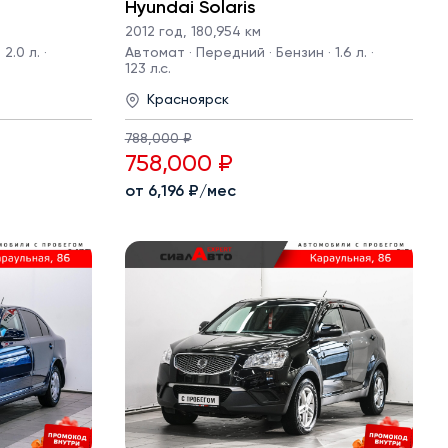
Hyundai Solaris
2012 год
,
180,954 км
2.0 л. ·
Автомат · Передний · Бензин · 1.6 л. ·
123 л.с.
Красноярск
788,000 ₽
758,000 ₽
от 6,196 ₽/мес