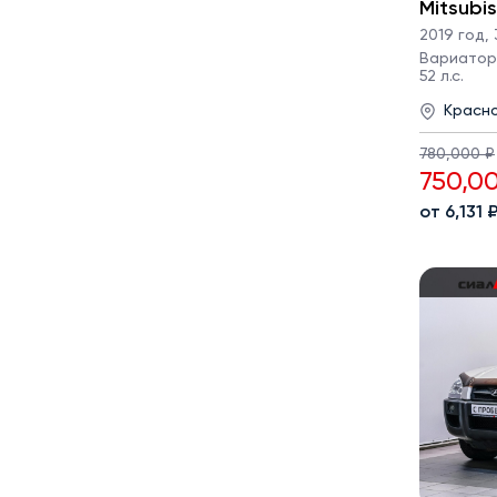
Mitsubi
2019 год
,
Вариатор ·
52 л.с.
Красн
780,000 ₽
750,0
от 6,131