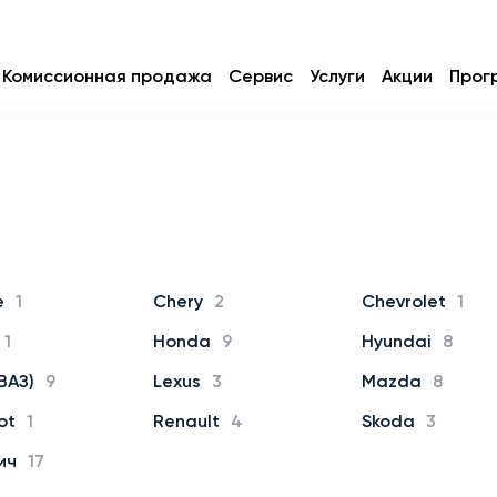
Комиссионная продажа
Сервис
Услуги
Акции
Прог
e
1
Chery
2
Chevrolet
1
1
Honda
9
Hyundai
8
ВАЗ)
9
Lexus
3
Mazda
8
ot
1
Renault
4
Skoda
3
ич
17