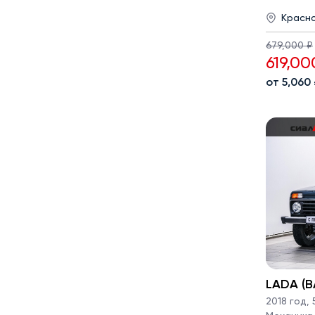
Красн
679,000 ₽
619,00
от 5,060
LADA (ВА
2018 год
,
5