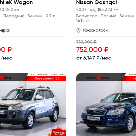
shi eK Wagon
Nissan Qashqai
30,842 км
2007 год
,
185,323 км
 Передний · Бензин · 0.7 л. ·
Вариатор · Полный · Бензин · 
141 л.с.
оярск
Красноярск
782,000 ₽
00 ₽
752,000 ₽
 ₽/мес
от 6,147 ₽/мес