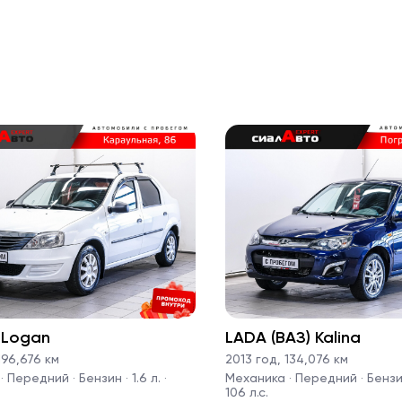
 Logan
LADA (ВАЗ) Kalina
96,676 км
2013 год
,
134,076 км
 Передний · Бензин · 1.6 л. ·
Механика · Передний · Бензин 
106 л.с.