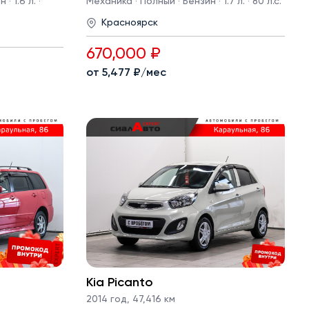
· 1.6 л. ·
Механика · Полный · Бензин · 1.7 л. · 80 л.с.
Красноярск
670,000 ₽
от 5,477 ₽/мес
Kia Picanto
2014 год
,
47,416 км