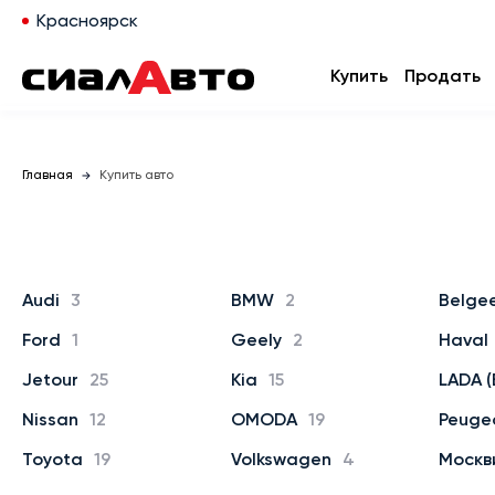
Красноярск
Купить
Продать
Главная
Купить авто
Audi
3
BMW
2
Belge
Ford
1
Geely
2
Haval
Jetour
25
Kia
15
LADA (
Nissan
12
OMODA
19
Peuge
Toyota
19
Volkswagen
4
Москв