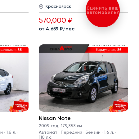
Красноярск
Оценить ваш
автомобиль?
570,000 ₽
от 4,659 ₽/мес
Nissan Note
2009 год
,
179,353 км
· 1.6 л. ·
Автомат · Передний · Бензин · 1.6 л. ·
110 л.с.