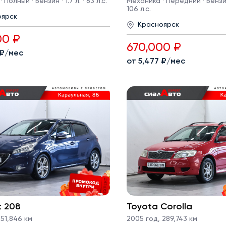
Полный · Бензин · 1.7 л. · 83 л.с.
Механика · Передний · Бензин 
106 л.с.
оярск
Красноярск
00 ₽
670,000 ₽
 ₽/мес
от 5,477 ₽/мес
t 208
Toyota Corolla
51,846 км
2005 год
,
289,743 км