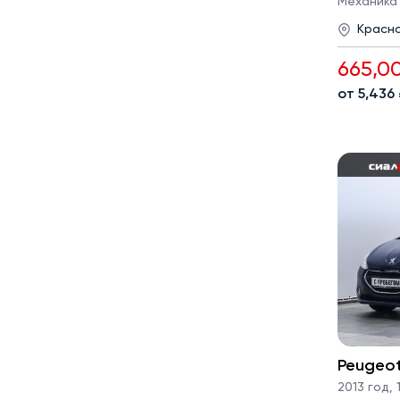
Механика · 
Красн
665,0
от 5,436
Peugeo
2013 год
,
1