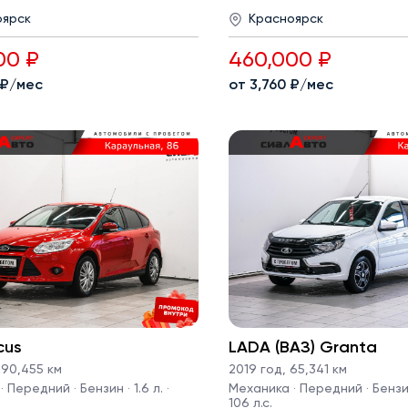
оярск
Красноярск
00 ₽
460,000 ₽
 ₽/мес
от 3,760 ₽/мес
cus
LADA (ВАЗ) Granta
90,455 км
2019 год
,
65,341 км
 Передний · Бензин · 1.6 л. ·
Механика · Передний · Бензин 
106 л.с.