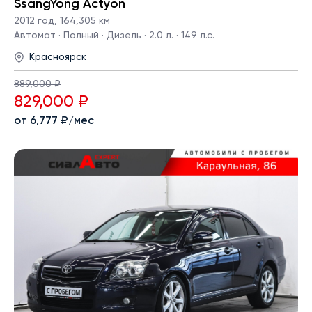
SsangYong Actyon
2012 год
,
164,305 км
Автомат · Полный · Дизель · 2.0 л. · 149 л.с.
Красноярск
889,000 ₽
829,000 ₽
от 6,777 ₽/мес