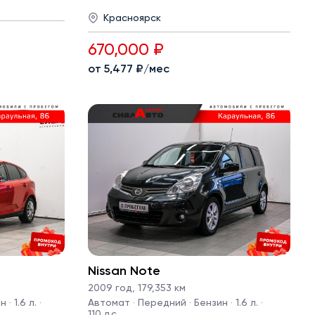
Красноярск
670,000 ₽
от 5,477 ₽/мес
Nissan Note
2009 год
,
179,353 км
· 1.6 л. ·
Автомат · Передний · Бензин · 1.6 л. ·
110 л.с.