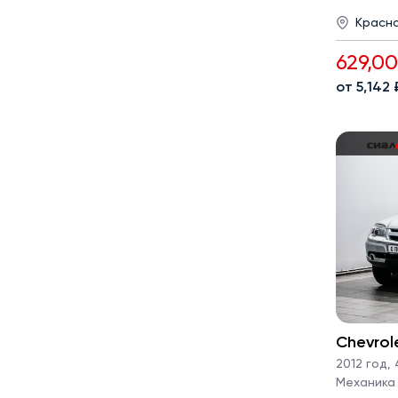
Красн
629,0
от 5,142
Chevrol
2012 год
,
4
Механика · 