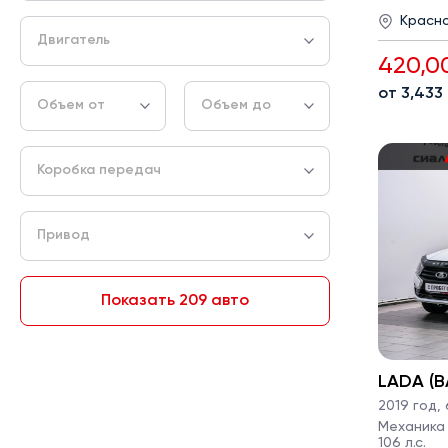
Красн
Двигатель
420,0
от 3,433
Объем от
Объем до
Коробка передач
Привод
Показать 209 авто
LADA (В
2019 год
,
Механика ·
106 л.с.