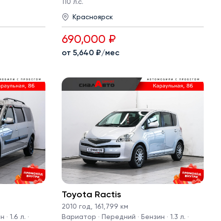
110 л.с.
Красноярск
690,000 ₽
от 5,640 ₽/мес
Toyota Ractis
2010 год
,
161,799 км
· 1.6 л. ·
Вариатор · Передний · Бензин · 1.3 л. ·