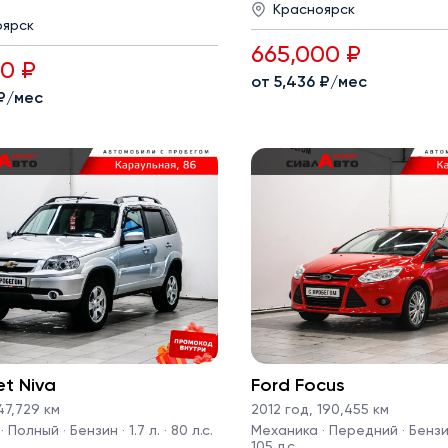
Красноярск
оярск
665,000 ₽
00 ₽
от 5,436 ₽/мес
 ₽/мес
et Niva
Ford Focus
7,729 км
2012 год
,
190,455 км
Полный · Бензин · 1.7 л. · 80 л.с.
Механика · Передний · Бензин 
105 л.с.