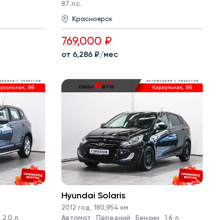
87 л.с.
Красноярск
769,000 ₽
от 6,286 ₽/мес
Hyundai Solaris
2012 год
,
180,954 км
2.0 л. ·
Автомат · Передний · Бензин · 1.6 л. ·