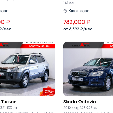
141 л.с.
оярск
Красноярск
00 ₽
782,000 ₽
 ₽/мес
от 6,392 ₽/мес
 Tucson
Skoda Octavia
321,133 км
2012 год
,
143,948 км