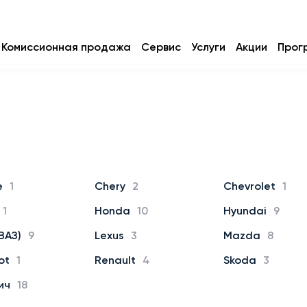
Комиссионная продажа
Сервис
Услуги
Акции
Прог
e
1
Chery
2
Chevrolet
1
1
Honda
10
Hyundai
9
ВАЗ)
9
Lexus
3
Mazda
8
ot
1
Renault
4
Skoda
3
ич
18