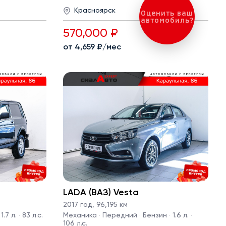
Красноярск
Оценить ваш
автомобиль?
570,000 ₽
от 4,659 ₽/мес
LADA (ВАЗ) Vesta
2017 год
,
96,195 км
7 л. · 83 л.с.
Механика · Передний · Бензин · 1.6 л. ·
106 л.с.