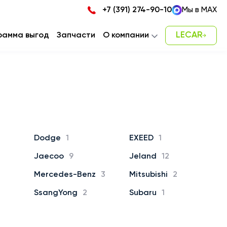
+7 (391) 274-90-10
Мы в MAX
LECAR
рамма выгод
Запчасти
О компании
Новости
Карьера
Наша команда
Контакты
Dodge
1
EXEED
1
Jaecoo
9
Jeland
12
Mercedes-Benz
3
Mitsubishi
2
SsangYong
2
Subaru
1