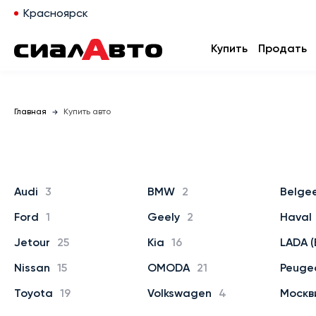
Красноярск
Купить
Продать
Главная
Купить авто
Audi
3
BMW
2
Belge
Ford
1
Geely
2
Haval
Jetour
25
Kia
16
LADA (
Nissan
15
OMODA
21
Peuge
Toyota
19
Volkswagen
4
Москв