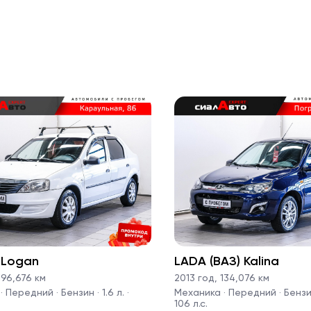
 Logan
LADA (ВАЗ) Kalina
96,676 км
2013 год
,
134,076 км
 Передний · Бензин · 1.6 л. ·
Механика · Передний · Бензин 
106 л.с.