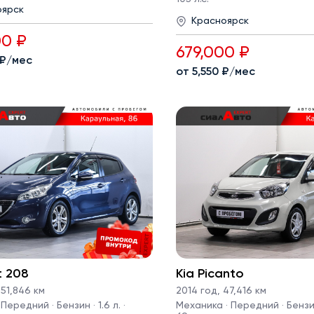
оярск
Красноярск
00 ₽
679,000 ₽
 ₽/мес
от 5,550 ₽/мес
t 208
Kia Picanto
51,846 км
2014 год
,
47,416 км
Передний · Бензин · 1.6 л. ·
Механика · Передний · Бензин 