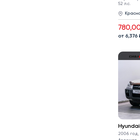
52 л.с.
Красн
780,0
от 6,376
Hyundai
2006 год
,