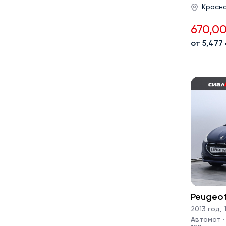
Красн
670,0
от 5,477
Peugeo
2013 год
,
1
Автомат · 