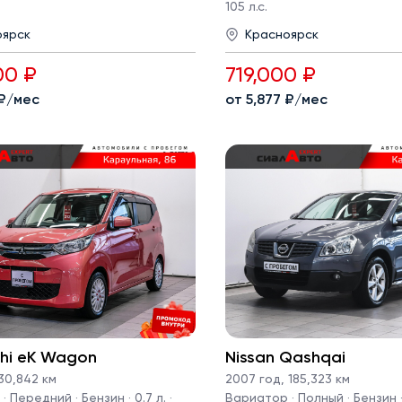
105 л.с.
оярск
Красноярск
00 ₽
719,000 ₽
 ₽/мес
от 5,877 ₽/мес
shi eK Wagon
Nissan Qashqai
30,842 км
2007 год
,
185,323 км
 Передний · Бензин · 0.7 л. ·
Вариатор · Полный · Бензин · 