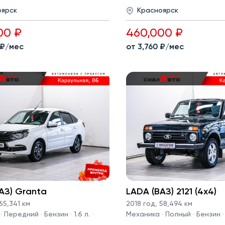
оярск
Красноярск
00 ₽
460,000 ₽
 ₽/мес
от 3,760 ₽/мес
АЗ) Granta
LADA (ВАЗ) 2121 (4x4)
65,341 км
2018 год
,
58,494 км
 Передний · Бензин · 1.6 л. ·
Механика · Полный · Бензин · 1.