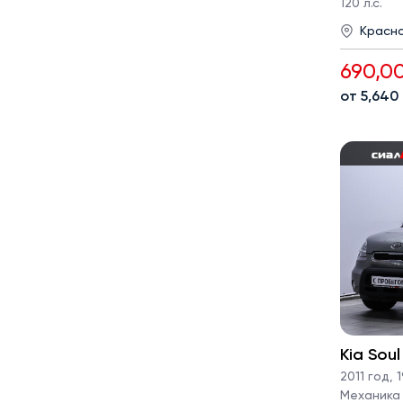
120 л.с.
Красн
690,0
от 5,640
Kia Soul
2011 год
,
1
Механика ·