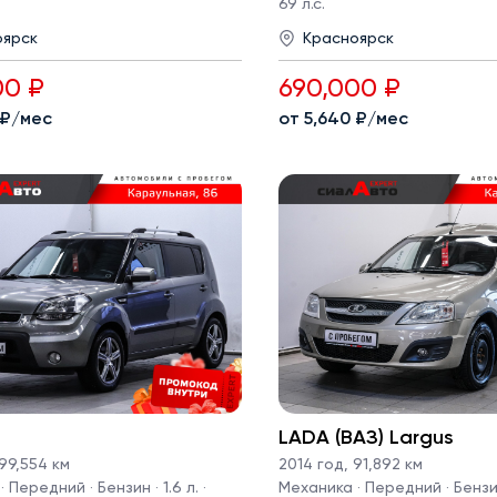
69 л.с.
оярск
Красноярск
00 ₽
690,000 ₽
 ₽/мес
от 5,640 ₽/мес
LADA (ВАЗ) Largus
99,554 км
2014 год
,
91,892 км
 Передний · Бензин · 1.6 л. ·
Механика · Передний · Бензин 