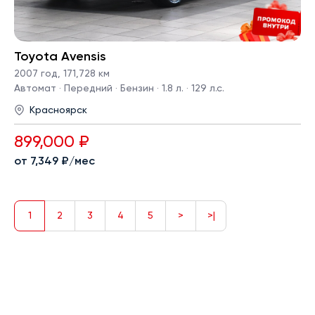
Toyota Avensis
2007 год
,
171,728 км
Автомат · Передний · Бензин · 1.8 л. · 129 л.с.
Красноярск
899,000 ₽
от 7,349 ₽/мес
1
2
3
4
5
>
>|