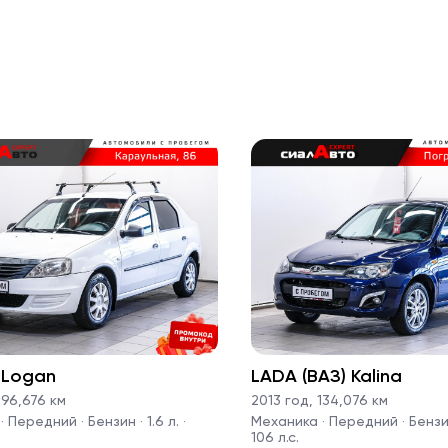
 Logan
LADA (ВАЗ) Kalina
96,676 км
2013 год
,
134,076 км
 Передний · Бензин · 1.6 л. ·
Механика · Передний · Бензин 
106 л.с.