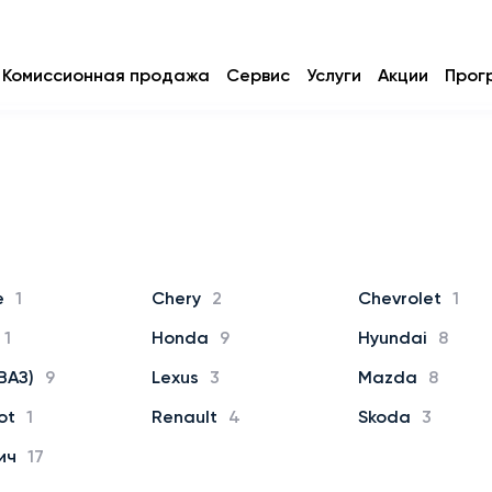
Комиссионная продажа
Сервис
Услуги
Акции
Прог
e
1
Chery
2
Chevrolet
1
1
Honda
9
Hyundai
8
ВАЗ)
9
Lexus
3
Mazda
8
ot
1
Renault
4
Skoda
3
ич
17