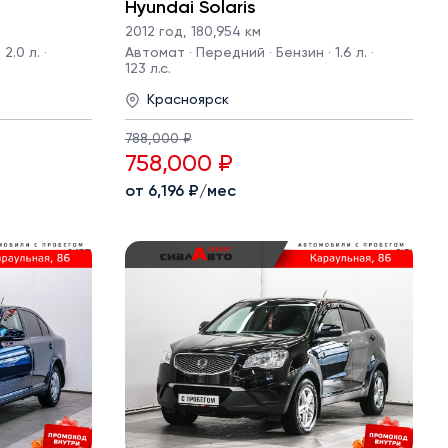
Hyundai Solaris
2012 год
,
180,954 км
2.0 л. ·
Автомат · Передний · Бензин · 1.6 л. ·
123 л.с.
Красноярск
788,000 ₽
758,000 ₽
от 6,196 ₽/мес