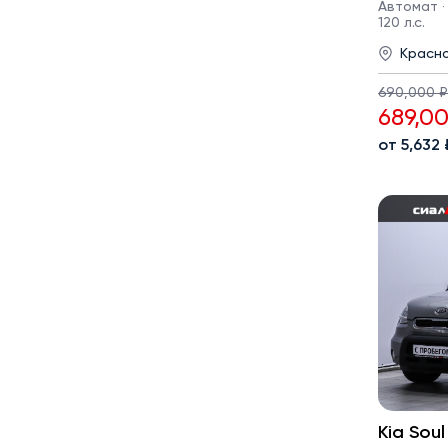
Автомат · 
120 л.с.
Красн
690,000 ₽
689,0
от 5,632
Kia Soul