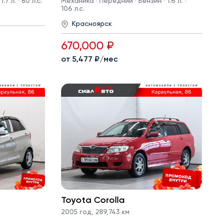
7 л. · 80 л.с.
Механика · Передний · Бензин · 1.6 л. ·
106 л.с.
Красноярск
670,000 ₽
от 5,477 ₽/мес
Toyota Corolla
2005 год
,
289,743 км