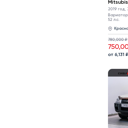
Mitsubi
2019 год
,
Вариатор ·
52 л.с.
Красн
780,000 ₽
750,0
от 6,131