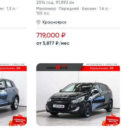
2014 год
,
91,892 км
· 1.3 л. ·
Механика · Передний · Бензин · 1.6 л. ·
105 л.с.
Красноярск
719,000 ₽
от 5,877 ₽/мес