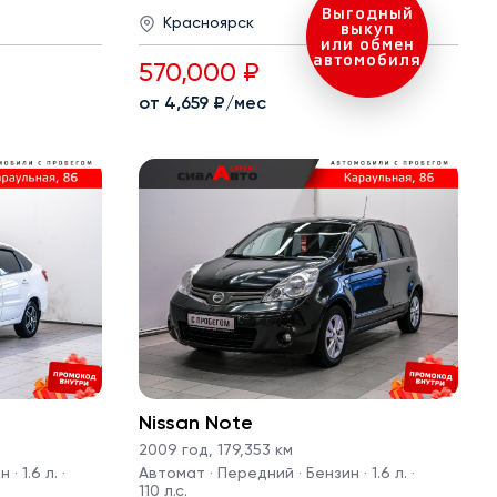
Красноярск
570,000 ₽
от 4,659 ₽/мес
Nissan Note
2009 год
,
179,353 км
· 1.6 л. ·
Автомат · Передний · Бензин · 1.6 л. ·
110 л.с.