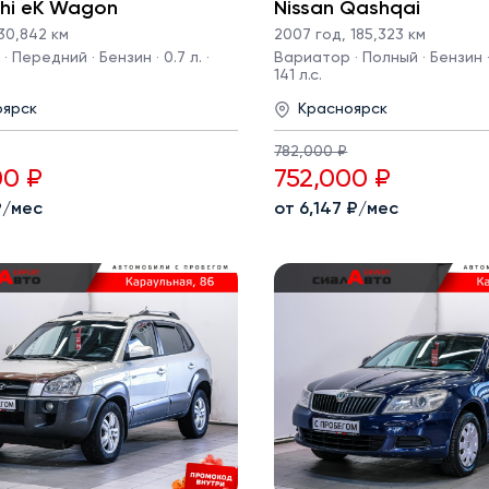
shi eK Wagon
Nissan Qashqai
30,842 км
2007 год
,
185,323 км
 Передний · Бензин · 0.7 л. ·
Вариатор · Полный · Бензин · 
141 л.с.
оярск
Красноярск
782,000 ₽
00 ₽
752,000 ₽
 ₽/мес
от 6,147 ₽/мес