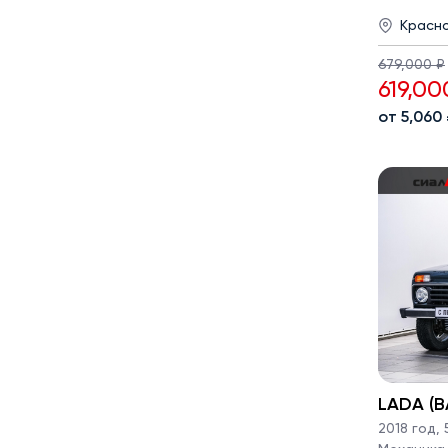
Красн
679,000 ₽
619,00
от 5,060
LADA (ВА
2018 год
,
5