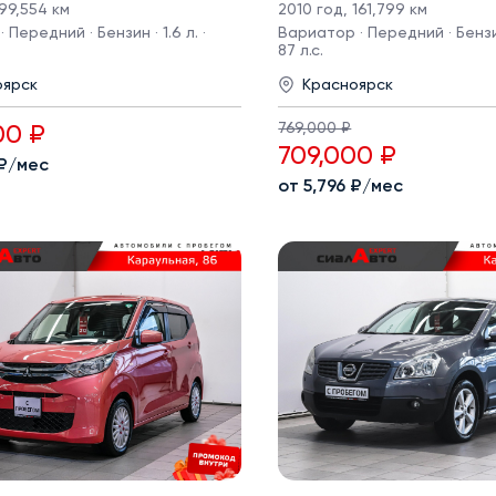
99,554 км
2010 год
,
161,799 км
 Передний · Бензин · 1.6 л. ·
Вариатор · Передний · Бензин 
87 л.с.
оярск
Красноярск
769,000 ₽
00 ₽
709,000 ₽
 ₽/мес
от 5,796 ₽/мес