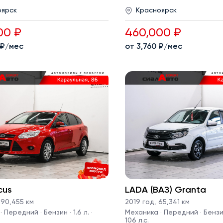
оярск
Красноярск
00 ₽
460,000 ₽
 ₽/мес
от 3,760 ₽/мес
cus
LADA (ВАЗ) Granta
90,455 км
2019 год
,
65,341 км
 Передний · Бензин · 1.6 л. ·
Механика · Передний · Бензин 
106 л.с.