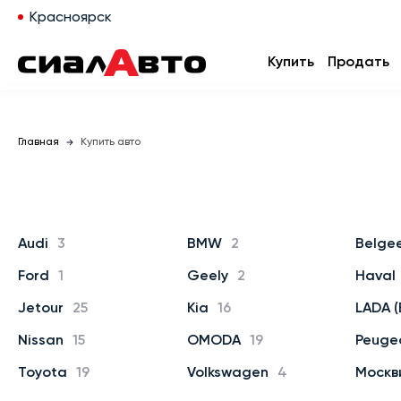
Красноярск
Купить
Продать
Главная
Купить авто
Audi
3
BMW
2
Belge
Ford
1
Geely
2
Haval
Jetour
25
Kia
16
LADA (
Nissan
15
OMODA
19
Peuge
Toyota
19
Volkswagen
4
Москв