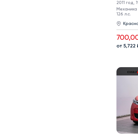
2011 год
,
1
Механика ·
126 л.с.
Красн
700,0
от 5,722