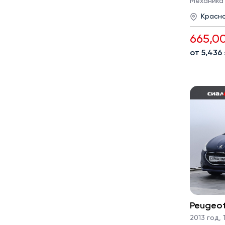
Механика · 
Красн
665,0
от 5,436
Peugeo
2013 год
,
1