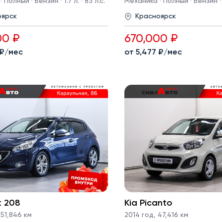
Полный · Бензин · 1.7 л. · 83 л.с.
Механика · Полный · Бензин · 1.
оярск
Красноярск
00 ₽
670,000 ₽
 ₽/мес
от 5,477 ₽/мес
t 208
Kia Picanto
51,846 км
2014 год
,
47,416 км