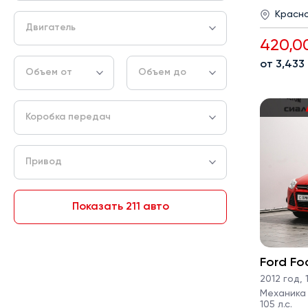
Красн
Двигатель
420,0
от 3,433
Объем от
Объем до
Коробка передач
Привод
Показать 211 авто
Ford Fo
2012 год
,
1
Механика ·
105 л.с.