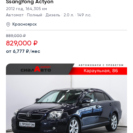
SsangYong Actyon
2012 год
,
164,305 км
Автомат · Полный · Дизель · 2.0 л. · 149 л.с.
Красноярск
889,000 ₽
829,000 ₽
от 6,777 ₽/мес