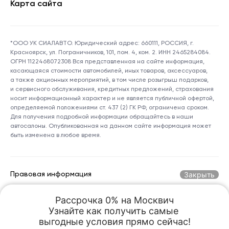
Карта сайта
*ООО УК СИАЛАВТО. Юридический адрес: 660111, РОССИЯ, г.
Красноярск, ул. Пограничников, 101, пом. 4, ком. 2. ИНН 2465284084.
ОГРН 1122468072308 Вся представленная на сайте информация,
касающаяся стоимости автомобилей, иных товаров, аксессуаров,
а также акционных мероприятий, в том числе розыгрыш подарков,
и сервисного обслуживания, кредитных предложений, страхования
носит информационный характер и не является публичной офертой,
определяемой положениями ст. 437 (2) ГК РФ, ограничена сроком.
Для получения подробной информации обращайтесь в наши
автосалоны. Опубликованная на данном сайте информация может
быть изменена в любое время.
Закрыть
Правовая информация
Рассрочка 0% на Москвич

Горячая линия по номеру:
+7 (800) 250-06-70
Узнайте как получить самые 

kreception@sialauto.ru
Адрес электронной почты:
выгодные условия прямо сейчас!